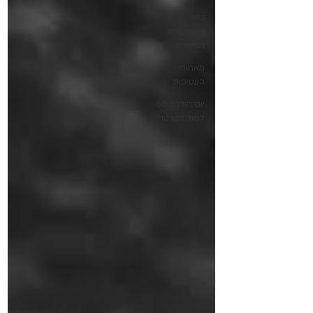
היום
בהיסטורית
הביטלס
מאחורי
העטיפות
יום הולדת 80
לפול מקרטני