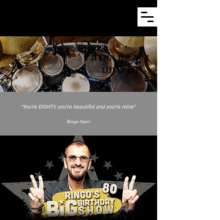
the
BeaTles.co.il
מסע אל מעבֶר למילים ולתמונות
לייב יום הולדת
80 לרינגו
“You're EIGHTY, you're beautiful and you're mine”
Ringo Starr