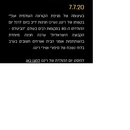
7.7.20
בעיצומה של מגיפת הקורונה העולמית ועפ"י
בקשתו של רינגו, נערכו חגיגות לייב בזום לרגל יום
ההולדתו ה-80 במקומות רבים בעולם. "הביטלס -
הקבוצה הישראלית" ערכה חגיגה מיוחדת
בהשתתפות אומני הבית ואורחים חשובים בערב
בלתי נשכח של סיפורי ושירי רינגו.
לפוסט יום ההולדת של רינגו
לחצו כאן
.
כל הזכויות על המאמרים באתר שמורות לכותבי
המאמרים. כל הזכויות על תכני הביטלס באתר (תמונות
וקטעי וידאו) שמורות לבעליהם החוקיים. (לצערנו) אין
לאתר thebeatles.co.il, למפעיליו ולכותבים בו כל
קשר עסקי עם להקת הביטלס, עם חברת Apple
Corps Ltd, עם מי מחברי להקת הביטלס או נציגיהם.
Wixart
Proudly created by Ofer Lichtman -