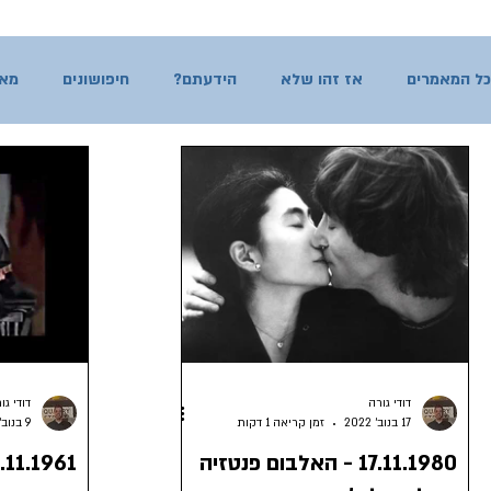
כל המאמרים
אז זהו שלא
הידעתם?
חיפושונים
מאח
היום בהיסטורית הביטלס
מאחורי העטיפות
יום הולדת 80 לפול מקרטני
דודי גורה
דודי גו
17 בנוב׳ 2022
זמן קריאה 1 דקות
9 בנוב׳ 2022
17.11.1980 - האלבום פנטזיה