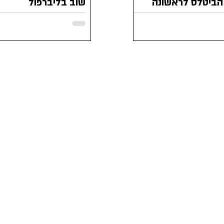
הביטלס לראשונה
שוב בליברפול
הקאברן