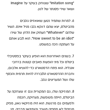
"Imitation song" שצוחק בעיקר על Imagine 
ושאר שירי פסנתר של לנון.
6. למרות שתמיד נטען שאואזיס גונבים 
מהביטלס, יצא שהם דווקא גנבו מניל אינס. השיר 
שלהם "Whatever" העתיק את הלחן של שירו 
"How sweet to be an idiot". הוא תבע אותם 
על העתקה וזכה במשפט.
7. בשנים האחרונות הוא הופיע בעיקר בפסטיבלי 
ביטלס וכל מיני הופעות פאבים קטנות ברחבי 
אנגליה. הוא פתח הדסטארט כדי להוציא אלבום, 
וחברת ההדסטארט התבררה להיות תרמית והכסף 
שלו ושל המעריצים נגנב.
8. המוזיקה שלו, גם המקורית וגם זו שצחקה על 
הביטלס, הייתה מטופשת, מצחיקה, חכמה 
ולפעמים גם מרגשת. הוא היה מוזיקאי גאון, מפיק 
מוזיקלי לא מספיק מוערך וקומיקאי מבריק. יהי 