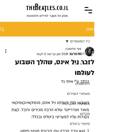
the
BeaTles.co.il
מסע אל מעבֶר למילים ולתמונות
פוסט
כל המאמרים
צוף פלוטקין
כל המאמרים
30 בדצמ׳ 2019
זמן קריאה 2 דקות
לזכר ניל אינס, שהלך השבוע
אז זהו שלא
לעולמו
הידעתם?
נכתב ע"י איתי גל
חיפושונים
מאחורי השירים
השבוע הלך לעולמו ניל אינס, מוסיקאי/קומיקאי 
מספסלי האקדמיה
מאוד אנדרייטד שלא הרבה מכירים וחבל. קצת 
מקלנון
נקודות עליו למעריצי ביטלס ובכלל:
סיפורי ביטלס
1. הוא עבד הרבה עם חבורת מונטי פייתון, 