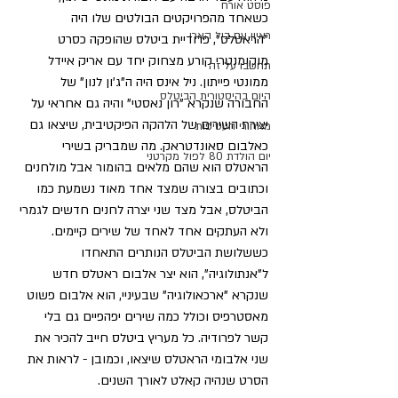
פוסט אורח
כשאחד מהפרויקטים הבולטים שלו היה 
ראיון עם ביל הארי
"הראטלס", פרודיית ביטלס שהופקה כסרט 
מוקומנטרי קורע מצחוק יחד עם אריק איידל 
תחשבו על זה
ממונטי פייתון. ניל אינס היה ה"ג'ון לנון" של 
היום בהיסטורית הביטלס
החבורה שנקרא "רון נאסטי" והיה גם אחראי על 
יצירת השירים של הלהקה הפיקטיבית, שיצאו גם 
מאחורי העטיפות
כאלבום סאונדטראק. מה שמבריק בשירי 
יום הולדת 80 לפול מקרטני
הראטלס הוא שהם מלאים בהומור אבל מולחנים 
וכתובים בצורה שמצד אחד מאוד נשמעת כמו 
הביטלס, אבל מצד שני יצרה לחנים חדשים לגמרי 
ולא העתקים אחד לאחד של שירים קיימים. 
כששלושת הביטלס הנותרים התאחדו 
ל"אנתולוגיה", הוא יצר אלבום ראטלס חדש 
שנקרא "ארכאולוגיה" שבעיניי, הוא אלבום פשוט 
מאסטרפיס וכולל כמה שירים יפהפיים גם בלי 
קשר לפרודיה. כל מעריץ ביטלס חייב להכיר את 
שני אלבומי הראטלס שיצאו, וכמובן - לראות את 
הסרט שנהיה קאלט לאורך השנים.