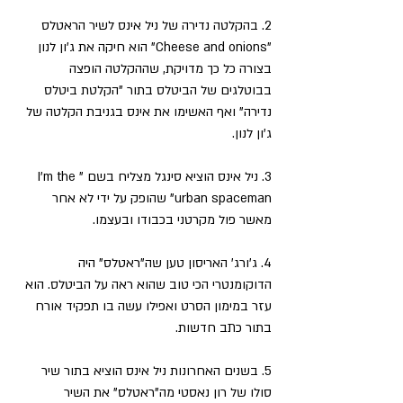
2. בהקלטה נדירה של ניל אינס לשיר הראטלס 
"Cheese and onions" הוא חיקה את ג'ון לנון 
בצורה כל כך מדויקת, שההקלטה הופצה 
בבוטלגים של הביטלס בתור "הקלטת ביטלס 
נדירה" ואף האשימו את אינס בגניבת הקלטה של 
ג'ון לנון.
3. ניל אינס הוציא סינגל מצליח בשם "I'm the 
urban spaceman" שהופק על ידי לא אחר 
מאשר פול מקרטני בכבודו ובעצמו.
4. ג'ורג' האריסון טען שה"ראטלס" היה 
הדוקומנטרי הכי טוב שהוא ראה על הביטלס. הוא 
עזר במימון הסרט ואפילו עשה בו תפקיד אורח 
בתור כתב חדשות.
5. בשנים האחרונות ניל אינס הוציא בתור שיר 
סולו של רון נאסטי מה"ראטלס" את השיר 