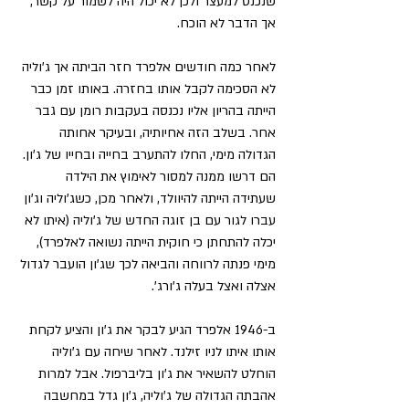
שנכנס למעצר ולכן לא יכול היה לשמור על קשר, 
אך הדבר לא הוכח. 
לאחר כמה חודשים אלפרד חזר הביתה אך ג'וליה 
לא הסכימה לקבל אותו בחזרה. באותו זמן כבר 
הייתה בהריון אליו נכנסה בעקבות רומן עם גבר 
אחר. בשלב הזה אחיותיה, ובעיקר אחותה 
הגדולה מימי, החלו להתערב בחייה ובחייו של ג'ון. 
הם דרשו ממנה למסור לאימוץ את הילדה 
שעתידה הייתה להיוולד, ולאחר מכן, כשג'וליה וג'ון 
עברו לגור עם בן זוגה החדש של ג'וליה (איתו לא 
יכלה להתחתן כי חוקית הייתה נשואה לאלפרד), 
מימי פנתה לרווחה והביאה לכך שג'ון הועבר לגדול 
אצלה ואצל בעלה ג'ורג'.
ב-1946 אלפרד הגיע לבקר את ג'ון והציע לקחת 
אותו איתו לניו זילנד. לאחר שיחה עם ג'וליה 
הוחלט להשאיר את ג'ון בליברפול. אבל למרות 
אהבתה הגדולה של ג'וליה, ג'ון גדל במחשבה 