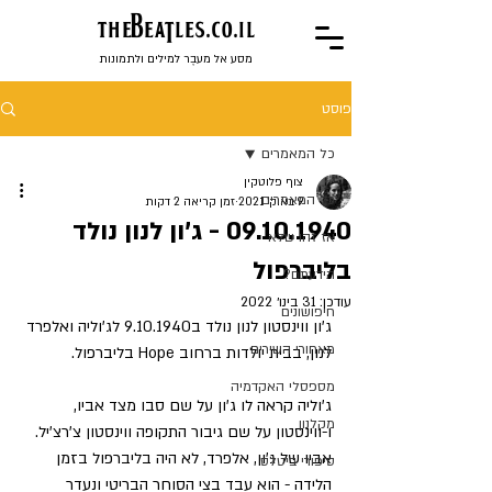
the
BeaTles.co.il
מסע אל מעבֶר למילים ולתמונות
פוסט
כל המאמרים
צוף פלוטקין
כל המאמרים
9 באוק׳ 2021
זמן קריאה 2 דקות
09.10.1940 - ג'ון לנון נולד
אז זהו שלא
בליברפול
הידעתם?
עודכן:
31 בינו׳ 2022
חיפושונים
ג'ון ווינסטון לנון נולד ב9.10.1940 לג'וליה ואלפרד 
מאחורי השירים
לנון, בבית יולדות ברחוב Hope בליברפול.
מספסלי האקדמיה
ג'וליה קראה לו ג'ון על שם סבו מצד אביו, 
מקלנון
ו-ווינסטון על שם גיבור התקופה ווינסטון צ'רצ'יל. 
אביו של ג'ון, אלפרד, לא היה בליברפול בזמן 
סיפורי ביטלס
הלידה - הוא עבד בצי הסוחר הבריטי ונעדר 