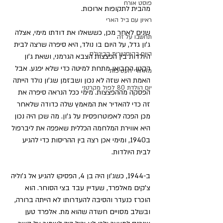
פוסט אורח
מהבית לתקופות ארוכות.
ראיון עם ביל הארי
שנים לאחר מכן, כששאלו את דודתו מימי, אצלה 
תחשבו על זה
ג'ון גדל, על היום בו נולד, היא סיפרה שרצה לבית 
היום בהיסטורית הביטלס
היולדות בין הפצצות הצבא הגרמני, ושאת ג'ון 
הקטן החביאו מתחת למיטה כדי שלא יפגע. אבל 
מאחורי העטיפות
האמת היא שזה לא נכון ושבזמן שג'ון נולד הייתה 
יום הולדת 80 לפול מקרטני
הפסקה מההפצצות. מימי ככל הנראה סיפרה את 
זה כדי להאדיר את המאמץ שלה כדודה שלאחר 
מכן הפכה לאפוטרופסית על ג'ון. מה שכן היה נכון 
היא אווירת המלחמה הכללית שאפפה את ליברפול 
ב1940, ומימי אכן רצה בין ההריסות כדי להגיע 
לבית היולדות.
ב-1944, כשג'ון היה בן 4, הפסיקו להגיע אל ג'וליה 
צ'קים מאלפרד, שעדיין עבד בצי הסוחר. הוא 
הוכרז כנעדר והסיבה להעדרותו לא הייתה ברורה, 
ובשלב מסויים חשדה שהוא מת. אלפרד טען 