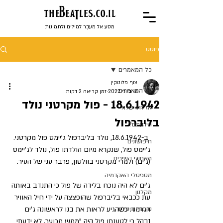
the
BeaTles.co.il
מסע אל מעבֶר למילים ולתמונות
פוסט
כל המאמרים
צוף פלוטקין
כל המאמרים
18 ביוני 2022
זמן קריאה 2 דקות
18.6.1942 - פול מקרטני נולד
אז זהו שלא
בליברפול
הידעתם?
 ב-18.6.1942, נולד בליברפול ג'יימס פול מקרטני. 
חיפושונים
ג'יימס פול, שנקרא מיום הולדתו פול, נולד לג'יימס 
מאחורי השירים
(ג'ים) ולמרי מקרטני בוולטון, פרבר עני של העיר.
מספסלי האקדמיה
ג'ים לא היה נוכח בלידה של פול כי התנדב באותה 
מקלנון
עת ככבאי בליברפול שהופצצה על ידי חיל האוויר 
הגרמני. כשהגיע לראות את בנו לראשונה ג'ים 
סיפורי ביטלס
נבהל כי לטענתו פול היה "ממש מכוער, לא ידעתי 