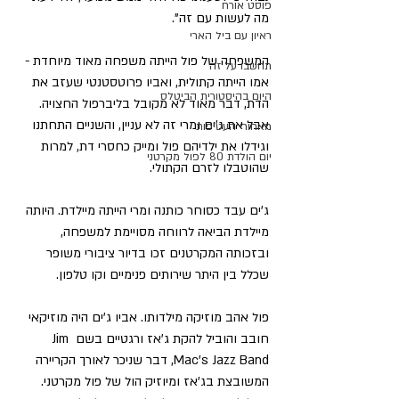
פוסט אורח
מה לעשות עם זה".
ראיון עם ביל הארי
המשפחה של פול הייתה משפחה מאוד מיוחדת - 
תחשבו על זה
אמו הייתה קתולית, ואביו פרוטסטנטי שעזב את 
היום בהיסטורית הביטלס
הדת, דבר מאוד לא מקובל בליברפול החצויה. 
אבל את ג'ים ומרי זה לא עניין, והשניים התחתנו 
מאחורי העטיפות
וגידלו את ילדיהם פול ומייק כחסרי דת, למרות 
יום הולדת 80 לפול מקרטני
שהוטבלו לזרם הקתולי.
ג'ים עבד כסוחר כותנה ומרי הייתה מיילדת. היותה 
מיילדת הביאה לרווחה מסויימת למשפחה, 
ובזכותה המקרטנים זכו בדיור ציבורי משופר 
שכלל בין היתר שירותים פנימיים וקו טלפון.
פול אהב מוזיקה מילדותו. אביו ג'ים היה מוזיקאי 
חובב והוביל להקת ג'אז ורגטיים בשם Jim 
Mac's Jazz Band, דבר שניכר לאורך הקריירה 
המשובצת בג'אז ומיוזיק הול של פול מקרטני. 