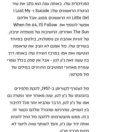
המוזיקלית שלו. באותה שנה הוא כתב את שיר 
הגיטרה הראשונים שלו: Suicide ו-I Lost My 
Little Girl היו הראשונים ממש, אבל אליהם 
אפשר להוסיף את When I'm 64, I'll Follow 
The Sun ואחרים. החשיבות של משפחה יציבה, 
של זוגיות אוהבת וכן נוסטלגיה, בולטים במיוחד 
בשירים שלו. פול אמנם לא הציב את טראומת 
הנטישה ואת אמו במרכז היצירה שלו באותה דרך 
בה עשה זאת ג'ון לנון - אבל אין ספק בכלל שמרי 
עומדת מאחורי המוטיבים החוזרים במילים של 
פול מקרטני.
פול הצטרף לקוורימן ב-1957, להקת תלמידים 
בהנהגתו של ג'ון לנון. שנה מאוחר יותר נפטרה גם 
אמו של ג'ון לנון, הדבר שהביא יותר מכל לחיבור 
בין השניים, שהרגישו שהגורל שלהם נקשר זה 
בזה. ממש מהצטרפותו ללהקה פול החל להנהיג 
אותה יחד עם ג'ון, והפך לשותף שווה וליוצר לא 
פחות מרכזי מג'ון.