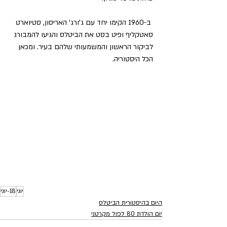
 ב-1960 הקימו יחד עם ג'ורג' האריסון, סטיוארט 
סאטקליף ופיט בסט את הביטלס והגיעו להמבורג 
לביקור הראשון והמשמעותי שלהם בעיר. ומכאן 
הכל היסטוריה.
יוני
18-יוני
היום בהיסטורית הביטלס
יום הולדת 80 לפול מקרטני