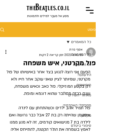
the
BeaTles.co.il
מסע אל מעבֶר למילים ולתמונות
פוסט
כל המאמרים
אסף פרת
כל המאמרים
21 באוג׳ 2021
זמן קריאה 2 דקות
פול מקרטני, איש משפחה
אז זהו שלא
הפעם אני רוצה לנגוע בצד אחר באישיותו של פול 
הידעתם?
מקרטני, שמיותר לציין שאני עוקב אחר חייו ולא 
חיפושונים
רק בקטע המוזיקלי. פול כאב וכאיש משפחה, 
שגם ככזה מסתבר שהוא דוגמא ומופת.
מאחורי השירים
מספסלי האקדמיה
פול תמיד אהב ילדים וכשהתחתן עם לינדה 
איסטמן שהייתה רק בת 27 אבל כבר גרושה ואם 
מקלנון
לילדה בת 7 מנישואים קודמים, זה לא מנע ממנו 
סיפורי ביטלס
לאמץ בשמחה את הת'ר הקטנה, להתייחס אליה 