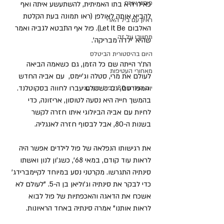
פוסט אורח
כאילו היא בתו האמיתית, להשתעשע איתה ואף 
להביא אותה לאולפן (ראו תמונה בעת הקלטת 
ראיון עם ביל הארי
האלבום Let It Be). פול אף התבטא לגביה ואמר 
תחשבו על זה
שהיא 'ילדה מבריקה'.
היום בהיסטורית הביטלס
הת'ר הייתה שם כל הזמן, גם כשאמה הביאה 
מאחורי העטיפות
לעולם את מרי, סטלה וג'יימס,  עם אביה החדש 
והמפורסם, גם כשכולם עברו לחווה בסקוטלנד. 
יום הולדת 80 לפול מקרטני
בהמשך חייה היא נסעה לטוסון, אריזונה, כדי 
לחיות עם אביה הביולוגי איתו חזרה לקשר 
בשנות ה-80, אבל לבסוף חזרה לאנגליה. 
את רגישותו הנפלאה של פול לילדים אפשר היה 
לראות עוד קודם, במאי 68', כשג'ון לנון ואשתו 
סינתיה התגרשו. מקרטני נסע במיוחד לקיימברידג' 
כדי לבקר את סינתיה וג'וליאן בן ה-5. "לעולם לא 
אשכח את הדאגה והאכפתיות של פול לבוא 
לראות אותנו" אמרה סינתיה באחד הראיונות.