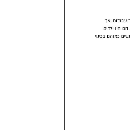
עבודות, אך 
ולם לא השתכר יותר מ-6 פאונד לשבוע. בין לבין נולד לפול אח קטן בשם מייק בינואר 1944. הם היו ילדים 
ים כמוהם בכינוי 