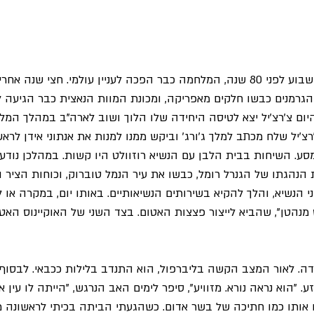
ב-18 ביוני 1942, בדיוק השבוע לפני 80 שנה, המלחמה כבר הפכה לעניין עולמי. חצי ש
הגרמנים כבשו חלקים מאפריקה, ומכונת המוות הנאצית כבר הגיעה 
היום צ'רצ'יל יצא לטיסה היחידה שלו הלוך ושוב לארה"ב במהלך המל
רצ'יל שלח מכתב למלך ג'ורג' וביקש ממנו למנות את אנתוני אידן לר
. השיחות בבית הלבן עם הנשיא רוזוולט היו קשות. במהלכן נודע לצ
הנהגתו של הגנרל רומל, כבשו את עיר הנמל טוברוק, וכוחות הציר 
י הנשיא, והלך להקיא בשירותים הנשיאותיים. באותו יום, במקרה או לא
מנהטן", שהביא לייצור פצצות האטום. בצד השני של האוקיינוס האטל
ה. לאור המצב הקשה בליברפול, הוא התנדב בלילות ככבאי. לבסוף,
. "הוא נראה נורא. מזוויע", סיפר לימים האב הנרגש, "הייתה לו עין 
 אותו כמו חתיכה של בשר אדום. כשהגעתי הביתה בכיתי לראשונה מז