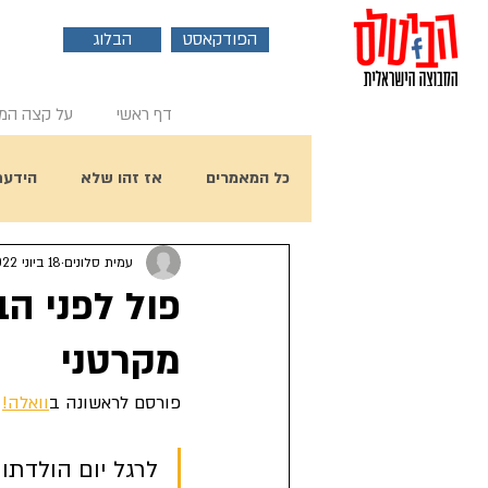
הפודקאסט
הבלוג
דף ראשי
על קצה המ
כל המאמרים
אז זהו שלא
הידעת
עמית סלונים
18 ביוני 2022
פוסט אורח
ראיון עם ביל הארי
פול לפני ה
מקרטני
יום הולדת 80 לפול מקרטני
פורסם לראשונה ב
וואלה!