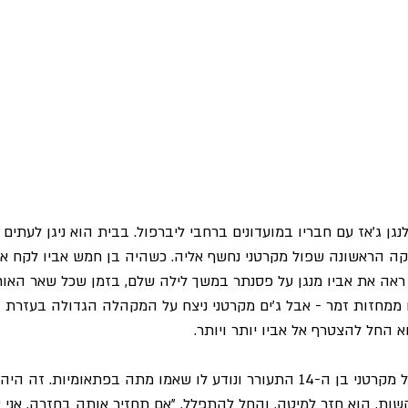
נגן ג'אז עם חבריו במועדונים ברחבי ליברפול. בבית הוא ניגן לעתים
זיקה הראשונה שפול מקרטני נחשף אליה. כשהיה בן חמש אביו לקח או
אה את אביו מנגן על פסנתר במשך לילה שלם, בזמן שכל שאר האורח
ם ממחזות זמר - אבל ג'ים מקרטני ניצח על המקהלה הגדולה בעזרת 
 החל להצטרף אל אביו יותר ויותר.
ב-31 באוקטובר 1956, פול מקרטני בן ה-14 התעורר ונודע לו שאמו מתה בפתאומי
ות, הוא חזר למיטה, והחל להתפלל. "אם תחזיר אותה בחזרה, אני א