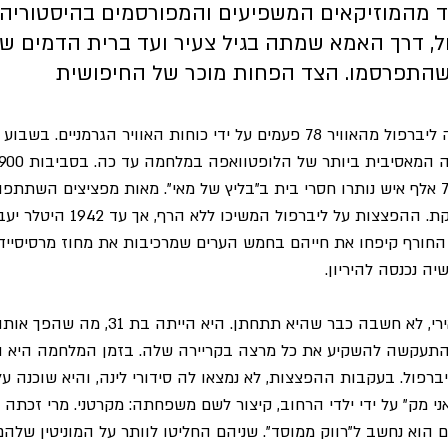
 מהמוזיקאים המשפיעים והמפורסמים בהיסטוריה.
ל, דרך האמא שמתה בגיל צעיר ועד ברית הדמים שכר
 שהתפרסמו. הצד הפחות מוכר של החיפושית
בין 1940 ל-1942 הופצצה ליברפול מהאוויר 78 פעמים על ידי כוחות האוויר הגר
1,450 נפצעו קשה ועוד 70 אלף איש נותרו חסרי בית ב"בליץ של מאי". מאות מפציצים ה
את העיר מרוסקת ומשותקת. ההפצצות על ליברפול ה
ה נכנסה להיריון.
מרי, בתו של כורה פחם אירי, לא חשבה כבר שהיא ת
א התעקשה להשקיע את כל מרצה בקריירה שלה. בזמן המלחמה היא ה
רפול. בעקבות ההפצצות, לא נמצאו לה סידורי לינה, והיא שוכנה על
ני מק" על ידי ילדי הרחוב, קיצור לשם משפחתה: מקרטני. מרי זכתה 
ני מק, ג'ים בן ה-38, גם הוא נחשב ל"רווק ממוסד". שניהם החליטו לוותר על המוניטין ש