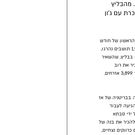
 מהבליץ 
ת עם ג'ון 
מניים. בשבוע הראשון של חודש 
מאי 1941, הייתה ההפצצה המאסיבית ביותר של הלופטוואפה במלחמה עד כה. בסביבות 1,900 תושבים נהרגו, 
שתתפו בבליץ, שהשאיר 
משיכו ללא הרף, אך עד 1942 היטלר יעביר את רוב 
כוחותיו לכיוון ברה"מ. עד החורף קיפחו את חייהם בחמש הערים שמרכיבות את מחוז מרסיסייד 3,899 אזרחים. 
תחתן. היא הייתה בת 31, מה שהפך אותה בבריטניה של אז 
גיעה לעבוד 
 ידי סבתא 
להכיר את בנה של 
להם כרווקים נצחיים, 