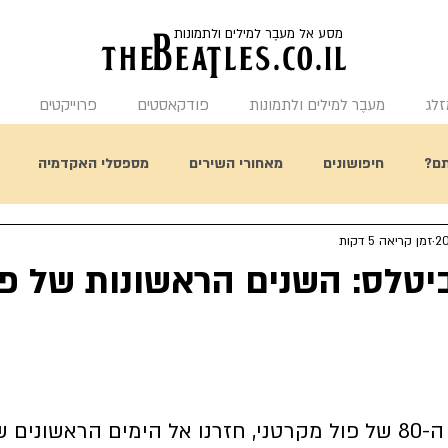
מסע אל מעבֶר למילים ולתמונות
the
BeaTles.co.il
זלג
מעבֶר למילים ולתמונות
פודקאסטים
פרוייקטים
ם?
חיפושונים
מאחורי השירים
מספסלי האקדמיה
זמן קריאה 5 דקות
תחשבו על זה
היום בהיסטורית הביטלס
מאחורי העטיפות
ביטלס: השנים הראשונות של פו
לרגל יום הולדתו ה-80 של פול מקרטני, חזרנו אל הימים הראשונים