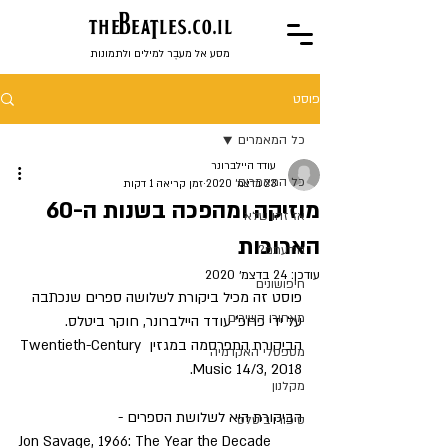
the
BeaTles.co.il
מסע אל מעבֶר למילים ולתמונות
פוסט
כל המאמרים
עודד היילברונר
כל המאמרים
23 בדצמ׳ 2020
זמן קריאה 1 דקות
מוזיקה ומהפכה בשנות ה-60
אז זהו שלא
הארוכות
הידעתם?
עודכן:
24 בדצמ׳ 2020
חיפושונים
פוסט זה מכיל ביקורת לשלושה ספרים שנכתבה 
מאחורי השירים
על ידי פרופ' עודד היילברונר, חוקר ביטלס. 
הביקורת התפרסמה במגזין Twentieth-Century 
מספסלי האקדמיה
Music 14/3, 2018. 
מקלנון
הביקורת היא לשלושת הספרים - 
סיפורי ביטלס
Jon Savage, 1966: The Year the Decade 