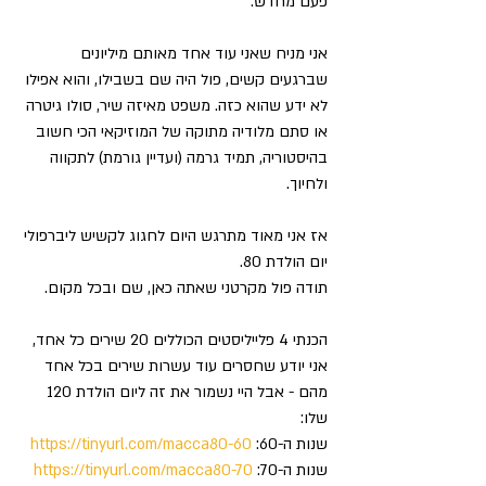
פעם מחדש.
אני מניח שאני עוד אחד מאותם מיליונים 
שברגעים קשים, פול היה שם בשבילו, והוא אפילו 
לא ידע שהוא כזה. משפט מאיזה שיר, סולו גיטרה 
או סתם מלודיה מתוקה של המוזיקאי הכי חשוב 
בהיסטוריה, תמיד גרמה (ועדיין גורמת) לתקווה 
ולחיוך.
אז אני מאוד מתרגש היום לחגוג לקשיש ליברפולי 
יום הולדת 80.
תודה פול מקרטני שאתה כאן, שם ובכל מקום.
הכנתי 4 פלייליסטים הכוללים 20 שירים כל אחד, 
אני יודע שחסרים עוד עשרות שירים בכל אחד 
מהם - אבל היי נשמור את זה ליום הולדת 120 
שלו:
שנות ה-60: 
https://tinyurl.com/macca80-60
שנות ה-70: 
https://tinyurl.com/macca80-70