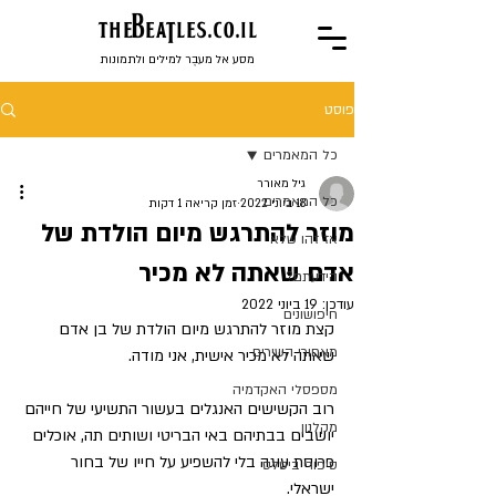
the
BeaTles.co.il
מסע אל מעבֶר למילים ולתמונות
פוסט
כל המאמרים
גיל מאורר
כל המאמרים
18 ביוני 2022
זמן קריאה 1 דקות
מוזר להתרגש מיום הולדת של
אז זהו שלא
אדם שאתה לא מכיר
הידעתם?
עודכן:
19 ביוני 2022
חיפושונים
קצת מוזר להתרגש מיום הולדת של בן אדם 
מאחורי השירים
שאתה לא מכיר אישית, אני מודה.
מספסלי האקדמיה
רוב הקשישים האנגלים בעשור התשיעי של חייהם 
מקלנון
יושבים בבתיהם באי הבריטי ושותים תה, אוכלים 
פרוסת עוגה בלי להשפיע על חייו של בחור 
סיפורי ביטלס
ישראלי.