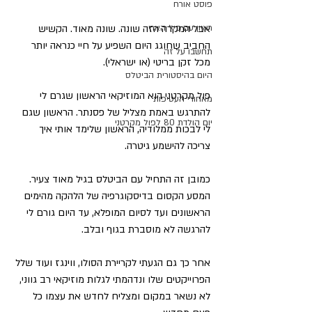
פוסט אורח
ראיון עם ביל הארי
אבל המקרה הזה שונה. שונה מאוד. הקשיש 
החביב שחוגג היום השפיע על חיי כנראה יותר 
תחשבו על זה
מכל זקן בריטי (או ישראלי).
היום בהיסטורית הביטלס
פול מקרטני הוא המוזיקאי הראשון שגרם לי 
מאחורי העטיפות
להתרגש באמת מצליל של פסנתר. הראשון שגם 
יום הולדת 80 לפול מקרטני
לי לבכות ממלודיה, הראשון שלימד אותי איך 
צריכה להישמע גיטרה.
כמובן זה התחיל עם הביטלס בגיל מאוד צעיר. 
המסע הקסום בדיסקוגרפיה של הלהקה מהימים 
הראשונים ועד לסיום המופלא, עד היום גורם לי 
להרגשה לא מוסברת בגוף ובלב.
אחר כך גם הגעתי לקריירת הסולו, ווינגז ועוד שלל 
הפרוייקטים שלו ונדהמתי לגלות מוזיקאי רב גווני, 
לא נשאר במקום ומצליח לחדש את עצמו כל 