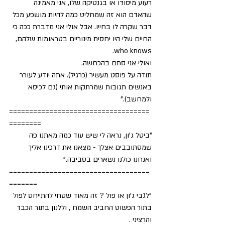
רעוע מיסודו או בגנטיקה שלו, אני מאמינה 
שהאדם הוא זה שמחליט כמה להיות מושפע מכל 
דבר שקרה לו בחייו. אבל אולי אני מדברת ככה כי 
החיים שלי היו יחסית מינוריים בטראומות שלהם, 
who knows.
ואולי אני סתם בהכחשה.
תודה על פוסט מעשיר (כרגיל). אתה יודע לעורר 
באנשים תגובות שמרתקות אותי (גם לכיסא 
ולמחשב)."
===================================
========
"ביטל ג'ון, נראה לי שיש עוד כמה מאתנו פה 
שמסתובבים אצלך - מצאנו את דרכינו אליך
ואנחנו כולנו נשארים בסביבה."
===================================
=======
"לגבי ג'ון או פול ? זה מאוד שטחי להתייחס לפול 
בתור הפשוט החביב השמח , וללנון בתור הכבד 
והרציני .