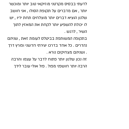
לדעתי בבסיס מקרטני מוזיקאי טוב יותר ומוכשר 
יותר , אם מדברים על תקופת הסולו , אני חושב 
שלנון הוציא דברים יותר מוצלחים תחת ידיו , יש 
לו יכולת להשפיע יותר לקחת את המאזין לתוך 
השיר , לרגש .
בתקופה המשותפת בביטלס לעומת זאת , שניהם 
נהדרים . כל אחד בדרכו יצירתי חדשני ופורץ דרך 
. ושניהם מצחיקים נורא .
זה נכון שלנון יותר פתוח לדבר על עצמו והרבה 
הרבה יותר חושפני מפול . פול אולי עובר לידך 
ולנון ננעץ ישר פנימה אולי בגלל זה הוא גם יותר 
אפקטיבי בסופו של דבר , כי לנון זה לא רק 
מוזיקה זה מכלול שלם .
יפה הניתוח לגבי לנון , ושוב מסתבר שהנזקים של 
הילדות דופקים אותך לאורך כל החיים . אני חושב 
שאפשר גם להוסיף , לפחות על פי השירים של 
לנון שהיה קנאי מאוד , וגם בעל חרדות נטישה לא 
פשוטות .
בקשר לשילוב של האימא / רעיה - בשיר ג'וליה 