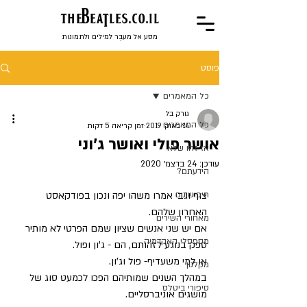
the
BeaTles.co.il
מסע אל מעבֶר למילים ולתמונות
פוסט
כל המאמרים
גורק בל
כל המאמרים
14 באוק׳ 2019
זמן קריאה 5 דקות
אושר פולי ואושר ג'וני
אז זהו שלא
עודכן:
24 בדצמ׳ 2020
הידעתם?
חיפושונים
צוף וגבי אמרו משהו יפה ונכון בפודקאסט 
האחרון שלהם.
מאחורי השירים
אם יש שני אנשים שציון שמם הפרטי לא מותיר 
מספסלי האקדמיה
ספק בנוגע לזהותם, הם - ג'ון ופול.
או למי משעדיף- פול וג'ון.
מקלנון
במהלך השנים שמותיהם הפכו לכמעט סוג של 
סיפורי ביטלס
מושגים אוניברסליים.