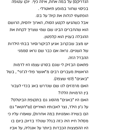
הנדריקס) על במה אחת, איזה כיף.  יוקו עטופה 
בכיסוי שחור במופע תיאטרלי .
הופתעתי לגלות את קית' על בס.
אבל כשהגיעו לקטע הסולו, הארוך יחסית, הרושם 
הוא שהחברים הבינו שם שמי שצריך לקחת את 
ההובלה בעניין הוא קלפטון.
יש מצב שבקרוב אגיע לביקור/סיור בבתי הילדות 
של השניים. נראה אם כבר שם נראו סממני 
ההבדל הזה.
פתאום הבזיק לי שגם בסרט עצמו היו לדמות 
הראשית מעברים רבים מ"אושר פולי לג'וני" , בשל 
"באגים" (למי שצפה).
האם מרמזים לנו שם שנדרש באג בכדי לעבור 
בין הדמויות הללו?
האם היו "באגים" מהסוג גם בתקופת הביטלס?
על ג'ון הילד, נצר לאבותיו האיריים (ש"חטאו" גם 
הם בשירה ואמנויות במה אחרות), שאמרו עליו כי 
מסלול חייו היה כזה בגלל שנולד בדיוק ביום בו 
היו ההפצצות הכבדות ביותר על אנגליה, על אביו 