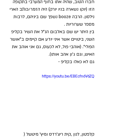
חברו הטוב, שהיה אתו בחוף המערבי בתקופה 
הזו (יוקו נשארה בניו יורק) היה הזמר/כותב הארי 
נילסון. הרבה booze נשפך שם ביניהם, לרבות 
מספר שערוריות .
בין היתר יש שם באלבום הנ"ל את השיר בקליפ 
השני, ביטויים אשר איני יודע אם קיימים ב"אושר 
הפולי". (אוהבי פול, לא לכעוס, גם אני אוהב את 
האיש, וגם ג'ון אהב אותו).
גם לא כאלו בקליפ - 
https://youtu.be/EBEcfn6V6ZQ
קלפטון, לנון ,קית ריצ'רדס ומיץ' מיטשל ( 