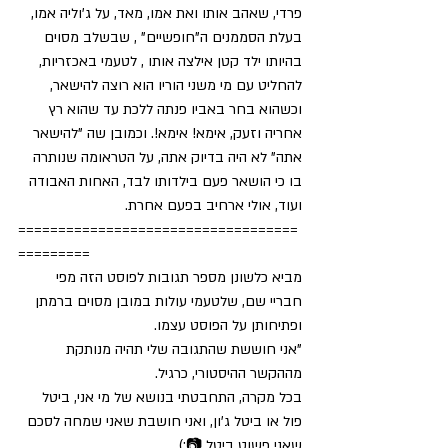
פרדי, שאהב אותו ואת אמו, מאד, על ג'וליה אמו, 
בעלת הסממנים ה"חופשיים" , שבשלב מסוים 
בהיותו ילד קטן אילצה אותו , לטעמי באכזריות, 
להחליט עם מי משני הוריו הוא רוצה להישאר, 
וכשהוא בחר באביו פנתה ללכת עד שהוא רץ 
אחריה וזעק, אימא! אימא!. וכמובן שה "להישאר 
אתה" לא היה בדיוק אתה, על הטראומה שנותרה 
בו כי הושאר פעם בילדותו לבד, האחות האבודה 
ועוד, אולי ארחיב בפעם אחרת.
===================================
=========
מביא כלשונן מספר תגובות לפוסט הזה מפי 
חבריי שם, שלטעמי עולות במובן מסוים ברמתן 
ופתיחותן על הפוסט עצמו.
"אני חוששת שהתגובה שלי תהיה מנותקת 
מההקשר ההיסטורי, כרגיל.
בכל מקרה, התחבטתי בנושא של מי אני, ביטל 
פול או ביטל ג'ון, ואני חושבת שאני שמחה לסכם 
שאני פשוט ביטל 📷:)