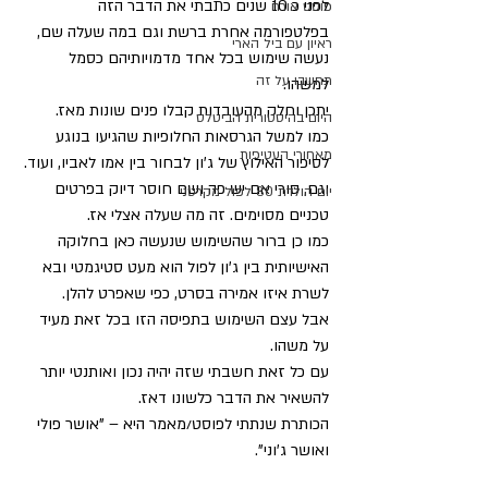
לפני כ 10 שנים כתבתי את הדבר הזה 
פוסט אורח
בפלטפורמה אחרת ברשת וגם במה שעלה שם, 
ראיון עם ביל הארי
נעשה שימוש בכל אחד מדמויותיהם כסמל 
תחשבו על זה
למשהו.
יתכן וחלק מהעובדות קבלו פנים שונות מאז.
היום בהיסטורית הביטלס
כמו למשל הגרסאות החלופיות שהגיעו בנוגע 
מאחורי העטיפות
לסיפור האילוץ של ג'ון לבחור בין אמו לאביו, ועוד.
וגם, סורי אם יש פה ושם חוסר דיוק בפרטים 
יום הולדת 80 לפול מקרטני
טכניים מסוימים. זה מה שעלה אצלי אז.
כמו כן ברור שהשימוש שנעשה כאן בחלוקה 
האישיותית בין ג'ון לפול הוא מעט סטיגמטי ובא 
לשרת איזו אמירה בסרט, כפי שאפרט להלן.
אבל עצם השימוש בתפיסה הזו בכל זאת מעיד 
על משהו.
עם כל זאת חשבתי שזה יהיה נכון ואותנטי יותר 
להשאיר את הדבר כלשונו דאז.
הכותרת שנתתי לפוסט/מאמר היא – "אושר פולי 
ואושר ג'וני".