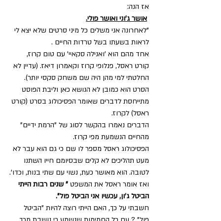
אז הנה:
אושר ג'וני ואושר פולי.
"לאחרונה אני משלים כל מיני סרטים שלא יצא לי 
לראות בשעתו בשל טרדות החיים .
אחד מהם הוא 'ואנילה סקאיי' עם טום קרוז, 
קורט ראסל, פנלופי קרוז וקאמרון דיאז. (עדיין לא 
החלטתי למי מהן היה שם משחק סקסי יותר).
הסרט הוא כמובן לא הנושא כאן וליבת הפוסט 
מתייחסת לדברים שאומר הפסיכולוג בסרט (קורט 
ראסל) לקרוז.
הדברים נאמרו בהקשר לסוג של "הרמת ידיים" 
מהחיים הנשמעת מפי קרוז.
הפסיכולוג ראסל מספר לו שם כי גם הוא עבר לא 
מעט תהליכים לא קלים שבסיומם חייו השתנו 
לטובה. הוא מאושר כעת, נשוי עם שתי בנות, וכדו'.
ואז אומר ראסל את המשפט 
" שנים רבות הייתי 
הביטל ג'ון, עכשיו אני הביטל פול".
חשבתי על כך, האם הייתי רוצה להיות "הביטל 
פול" ? עם כל החמימות שנשמע כי נושבת מכך.