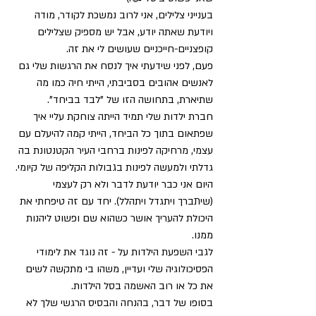
בענייני צלילים, אני לרוב נמשכת לקודר, מודה 
ויודעת שאתה יודע, אבל יש מספיק שצלילים 
קופצניים-חייכניים שעושים לי את זה.
פעם, לפני שידעתי איך לנסח את הרגשות שלי גם 
לאנשים אהובים בסביבתי, הייתי חיה כמו מה 
שתיארת, בתחושה הזו של "לבד בביחד".
חברת ילדות שלי תמיד הייתה צוחקת עליי איך 
שפתאום בתוך כל הביחד, הייתי קמה להיעלם עם 
עצמי, מרחיקה לפינות ברחבי העיר הקטנטונת בה 
גדלתי ולמעשה לפינות בגבולות הקליפה של קיומי.
היום אני כבר יודעת לדבר ולא רק לעצמי 
(שיתברך ויתגדל ויתהלל). יחד עם זה טיפחתי את 
היכולת להעריך אושר כשהוא שם ופשוט ליהנות 
ממנו.
לגבי השפעת הילדות על - זה נוגד את לימודי 
הפסיכולוגיה שלי ועדיין, משהו בי מתקשה לשים 
את כל או רוב האשמה בסל הילדות.
בסופו של דבר, בהנחה והבסיס הרגשי שלך לא 