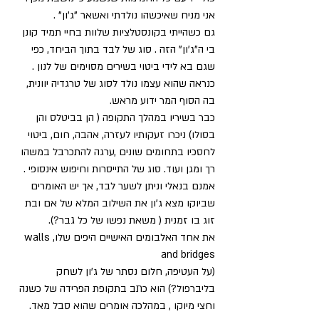
אני מניח שאיכשהו נולדתי ואשאר "ג'ון" .
גם כשהייתי בקונסטלציות שלוות בחיי תמיד קונן 
בי ה"ג'ון" הזה . סוג של לבד בתוך הביחד, כפי 
שגם בא לידי ביטוי בשירים מסוימים של לנון .
כנראה שהוא עצמו נולד לסוג של טרגדיה יוונית, 
בה הסוף המר ידוע מראש.
כבר בשיריו במהלך התקופה ( הן בביטלס והן 
בסולו) ניכרו זעקותיו לעזרה, אהבה, חום, ביטוי 
לחסכיו בתחומים שונים ,ערגה להתכרבל במשהו 
רך ומגן ועוד. סוג של התייסרות וחיפוש אינסופי .
אמנם בנאלי וניתן לשער לבד, אך יש האומרים 
שביוקו מצא ג'ון את השילוב המלא של אם ובת 
זוג בו זמנית ( משאת נפשו של כל גבר?).
את אחד האלבומים האישיים היפים שלו,walls 
and bridges
(על העטיפה, חלום נסתר של ג'ון לשחק 
בליברפול?) הוא כתב בתקופת הפרידה של כשנה 
וחצי מיוקו , במהלכה אומרים שהוא סבל מאד.