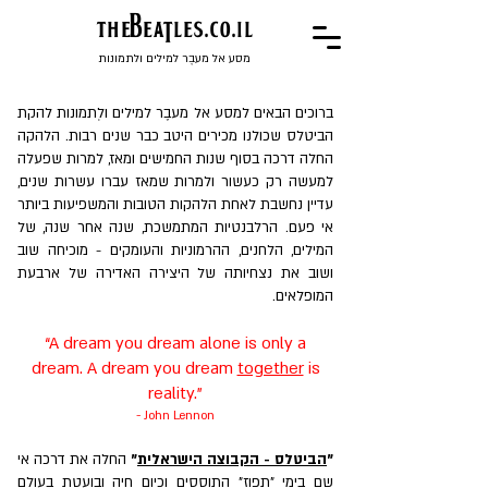
the
BeaTles.co.il
מסע אל מעבֶר למילים ולתמונות
ברוכים הבאים למסע אל מעבֶר למילים ולְתמונות להקת
הביטלס שכולנו מכירים היטב כבר שנים רבות. הלהקה
החלה דרכה בסוף שנות החמישים ומאז, למרות שפעלה
למעשה רק כעשור ולמרות שמאז עברו עשרות שנים,
עדיין נחשבת לאחת הלהקות הטובות והמשפיעות ביותר
אי פעם. הרלבנטיות המתמשכת, שנה אחר שנה, של
המילים, הלחנים, ההרמוניות והעומקים - מוכיחה שוב
ושוב את נצחיותה של היצירה האדירה של ארבעת
המופלאים.
“A dream you dream alone is only a
dream. A dream you dream
together
is
reality.”
- John Lennon
"
הביטלס - הקבוצה הישראלית
"
החלה את דרכה אי
שם בימי "תפוז" התוססים וכיום חיה ובועטת בעולם