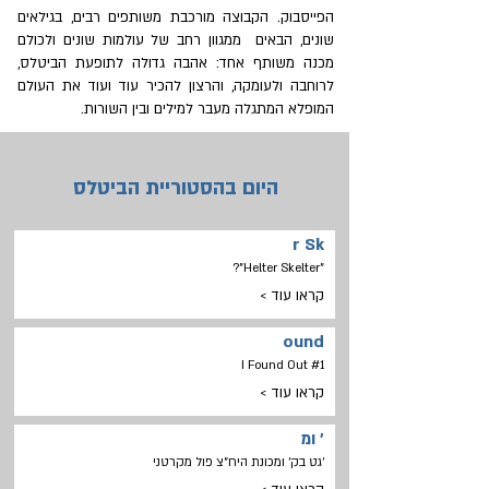
הפייסבוק. הקבוצה מורכבת משותפים רבים, בגילאים
שונים, הבאים ממגוון רחב של עולמות שונים ולכולם
מכנה משותף אחד: אהבה גדולה לתופעת הביטלס,
לרוחבה ולעומקה, והרצון להכיר עוד ועוד את העולם
המופלא המתגלה מעבר למילים ובין השורות.
היום בהסטוריית הביטלס
r Sk
"Helter Skelter"?
קראו עוד >
ound
#1 I Found Out
קראו עוד >
' ומ
'גט בק' ומכונת היח"צ פול מקרטני