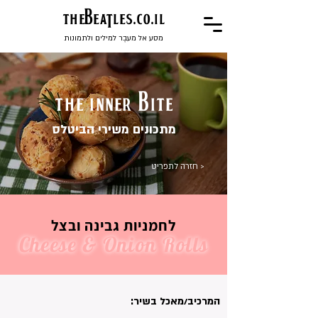
the
BeaTles.co.il
מסע אל מעבֶר למילים ולתמונות
the inner bite
מתכונים משירי הביטלס
< חזרה לתפריט
לחמניות גבינה ובצל
Cheese & Onion Rolls
המרכיב/מאכל בשיר: