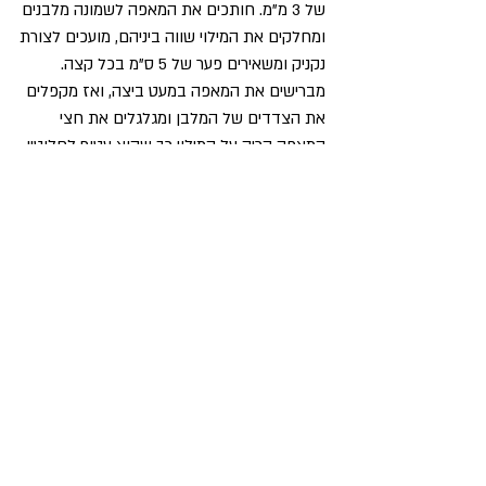
של 3 מ"מ. חותכים את המאפה לשמונה מלבנים
ומחלקים את המילוי שווה ביניהם, מועכים לצורת
נקניק ומשאירים פער של 5 ס"מ בכל קצה.
מברישים את המאפה במעט ביצה, ואז מקפלים
את הצדדים של המלבן ומגלגלים את חצי
המאפה הריק על המילוי כך שהוא עטוף לחלוטין.
לוצים על הקצה כדי לאטום אותו, ואז לוחצים
את שתי הקצוות הקצרים יותר בעזרת מזלג.
חוזרים על הפעולה עם כל גליל ואז מעבירים
לתבנית האפייה המרופדת ומצננים במקרר למשך
20 דקות. ניתן להקפיא בשלב זה.
מחממים תנור ל- 180C. מוציאים את הלחמניות
מהקירור, מורחים את כולן בביצה הטרופה,
ומפזרים את זרעי השומר. אופים על המדף העליון
של התנור במשך 40 דקות או עד להזהבה
עמוקה ופריכה. מגישים חם או קר.