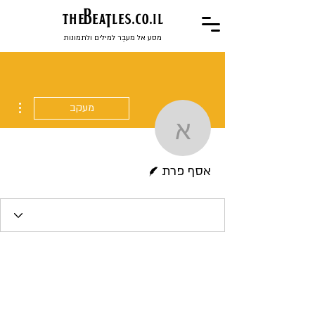
the
BeaTles.co.il
מסע אל מעבֶר למילים ולתמונות
ions
מעקב
אסף פרת
כותב/ת
אסף פרת