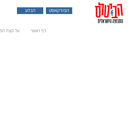
הפודקאסט
הבלוג
דף ראשי
על קצה המ