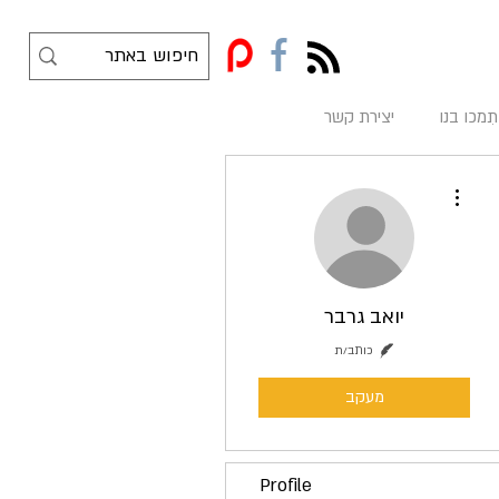
f
תִמכו בנו
יצירת קשר
More actions
יואב גרבר
כותב/ת
מעקב
Profile