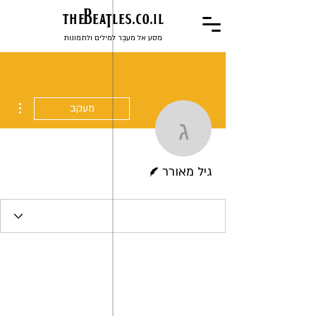
the
BeaTles.co.il
מסע אל מעבֶר למילים ולתמונות
ions
מעקב
גיל מאורר
כותב/ת
גיל מאורר