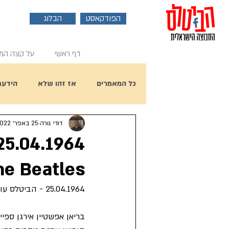
הפודקאסט
הבלוג
דף ראשי
על קצה המ
כל המאמרים
אז זהו שלא
הידעת
דודי גורה
25 באפר׳ 2022
פוסט אורח
ראיון עם ביל הארי
he Beatles
יום הולדת 80 לפול מקרטני
25.04.1964 - הביטלס עושים חזרות לספיישל הטלויזיוני - Around The Beatles.