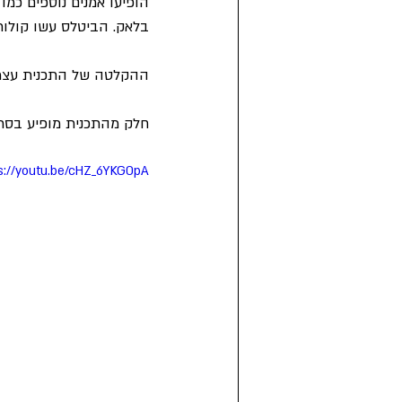
הופיעו אמנים נוספים כמו ה
בלאק. הביטלס עשו קולו
ההקלטה של התכנית עצמה היתה ב-28.04.1964 והתכנית שודר
חלק מהתכנית מופיע בסרט התיעודי: The Beatles Anthology וחלק מהשיר
s://youtu.be/cHZ_6YKG0pA