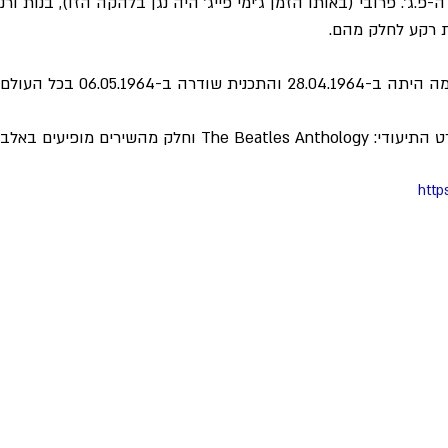
-פ.ג'. פרובי (באותו הזמן ג'ימי פייג' היה נגן בלהקה הזו), בנות ורנ
ת רקע לחלק מהם.
ה ב-06.05.1964 בכל העולם.
ים מופיעים באלבום Anthology 1
http