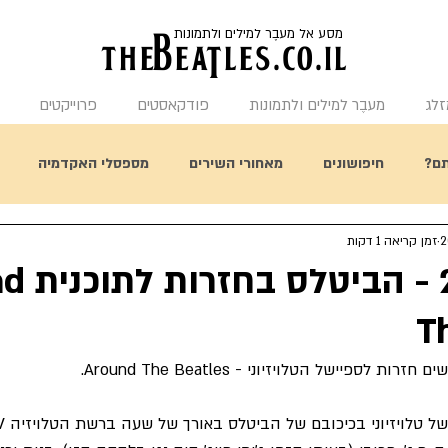
מסע אל מעבֶר למילים ולתמונות
the
BeaTles.co.il
זלג
מעבֶר למילים ולתמונות
פודקאסטים
פרוייקטים
ם?
חיפושונים
מאחורי השירים
מספסלי האקדמיה
זמן קריאה 1 דקות
תחשבו על זה
היום בהיסטורית הביטלס
מאחורי העטיפות
5.04.1964
T