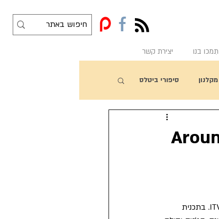
f
תִמכו בנו
יצירת קשר
מקלנון
סיפורי ביטלס
2 - הביטלס בחזרות לתוכנית Around
בריאן אפשטיין אירגן ספיישל טלויזיוני בכיכובם של הביטלס באורך של שעה ברשת הטלויזיה ITV. בתכנית 