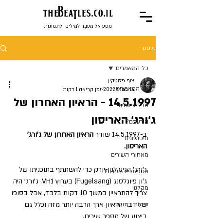
the
BeaTles.co.il
מסע אל מעבֶר למילים ולתמונות
פוסט
כל המאמרים
צוף פלוטקין
כל המאמרים
14 במאי 2022
זמן קריאה 1 דקות
14.5.1997 - הראיון האחרון של
אז זהו שלא
ג'ורג' האריסון
הידעתם?
ב-14.5.1997 שודר 
הראיון האחרון של ג'ורג' 
חיפושונים
האריסון.
מאחורי השירים
ג'ורג' הגיע לניו-יורק כדי להשתתף בתוכניתו של 
מספסלי האקדמיה
ג'ון פיוגלסנג (Fugelsang) בערוץ VH1. ג'ורג' היה 
מקלנון
צריך להתראיין במשך 10 דקות בלבד, אבל בסופו 
של דבר הראיון ארך הרבה יותר מזה וכלל גם 
סיפורי ביטלס
ביצוע של מספר שירים.