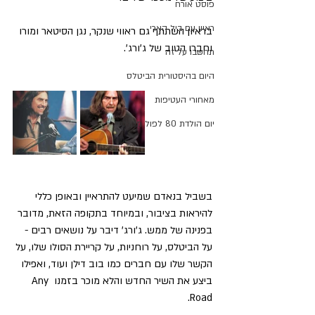
פוסט אורח
ראיון עם ביל הארי
בראיון השתתף גם ראווי שנקר, נגן הסיטאר ומורו 
וחברו הטוב של ג'ורג'.
תחשבו על זה
היום בהיסטורית הביטלס
מאחורי העטיפות
יום הולדת 80 לפול מקרטני
בשביל בנאדם שמיעט להתראיין ובאופן כללי 
להיראות בציבור, ובמיוחד בתקופה הזאת, מדובר 
בפנינה של ממש. ג'ורג' דיבר על נושאים רבים - 
על הביטלס, על רוחניות, על קריירת הסולו שלו, על 
הקשר שלו עם חברים כמו בוב דילן ועוד, ואפילו 
ביצע את השיר החדש והלא מוכר בזמנו Any 
Road.