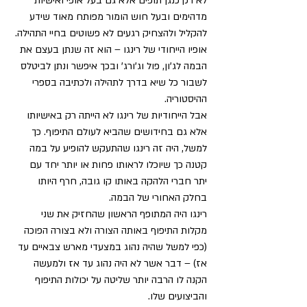
לא רק כנגן תופים אלא גם בעל אופי ואישיות 
מדהימים ובעל חוש הומור מפותח מאוד שידע 
להקליל ולהצחיק רגעים לא פשוטים בחיי התהילה. 
אופיו הייחודי של רינגו – הוא זה שנתן בעצם את 
הבמה לג'ון, פול וג'ורג' ובכך איפשר ונתן לביטלס 
לשבור כל שיא בדרך לתהילה ולכתיבה בספרי 
ההיסטוריה. 
אבל הייחודיות של רינגו לא הייתה רק באישיותו 
אלא גם בחידושים שהביא לעולם התיפוף. כך 
למשל, היה זה רינגו שהתעקש להופיע על במה 
קטנה כך שיוכלו לראותו פחות או יותר יחד עם 
יתר חברי הלהקה באותו קו גובה, חרף היותו 
בחלק האחורי של הבמה. 
רינגו היה המתופף הראשון שהחזיק את שני 
מקלות התיפוף באותה הצורה ולא בצורה הפוכה 
(כפי למשל שהיה נהוג במצעדי מארש צבאיים עד 
אז) – דבר אשר לא היה נהוג עד אז ולמעשה 
הקנה לו הרבה יותר שליטה על יכולות התיפוף 
והביצועים שלו. 