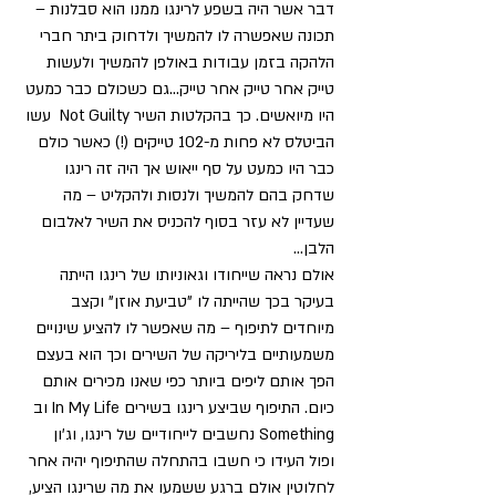
דבר אשר היה בשפע לרינגו ממנו הוא סבלנות – 
תכונה שאפשרה לו להמשיך ולדחוק ביתר חברי 
הלהקה בזמן עבודות באולפן להמשיך ולעשות 
טייק אחר טייק אחר טייק...גם כשכולם כבר כמעט 
היו מיואשים. כך בהקלטות השיר Not Guilty  עשו 
הביטלס לא פחות מ-102 טייקים (!) כאשר כולם 
כבר היו כמעט על סף ייאוש אך היה זה רינגו 
שדחק בהם להמשיך ולנסות ולהקליט – מה 
שעדיין לא עזר בסוף להכניס את השיר לאלבום 
הלבן...
אולם נראה שייחודו וגאוניותו של רינגו הייתה 
בעיקר בכך שהייתה לו "טביעת אוזן" וקצב 
מיוחדים לתיפוף – מה שאפשר לו להציע שינויים 
משמעותיים בליריקה של השירים וכך הוא בעצם 
הפך אותם ליפים ביותר כפי שאנו מכירים אותם 
כיום. התיפוף שביצע רינגו בשירים In My Life וב 
Something נחשבים לייחודיים של רינגו, וג'ון 
ופול העידו כי חשבו בהתחלה שהתיפוף יהיה אחר 
לחלוטין אולם ברגע ששמעו את מה שרינגו הציע, 