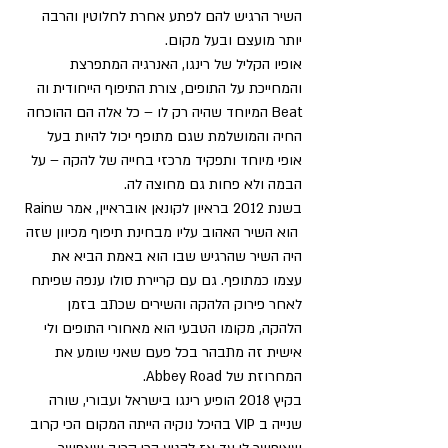
השיר הרגיש להם לפתע אחרת לחלוטין והרבה 
יותר מועצם ובעל מקום. 
אופיו הקליל של רינגו, האנרגיה המתפרצת 
והמחייכת על התופים, צורת התיפוף הייחודית וה 
Beat המיוחד שהיה רק לו – כל אלה הם ההוכחה 
החיה והמושלמת שגם מתופף יכול להיות בעל 
אופי מיוחד ותפקיד מרכזי בחייה של להקה – על 
הבמה ולא פחות גם מחוצה לה.
בשנת 2012 בראיון לקונאן אובראיין, אמר שRain 
 הוא השיר האהוב עליו מבחינת תיפוף מכיוון שזה 
היה השיר שהרגיש שבו הוא באמת הביא את 
עצמו כמתופף. גם עם קריירת סולו ענפה שפיתח 
לאחר פירוק הלהקה והשירים שכתב בזמן 
הלהקה, מקומו הטבעי הוא מאחורי התופים ולי 
אישית זה מתבהר בכל פעם שאני שומע את 
המחרוזת של Abbey Road.   
בקיץ 2018 הופיע רינגו בישראל ועבורי, שורה 
שנייה ב VIP בהיכל נוקיה הייתה המקום הכי קרוב 