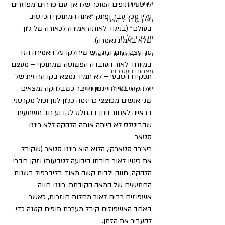
פוסט אורח
לו סט התופים המוכר שלו אך עם פרחים מפוזרים 
עליו מכל עבר ופתק "אתה המתופף הכי טוב 
ראיון עם ביל הארי
בעולם" (בניגוד לאותה אמירה לכאורה של ג'ון 
תחשבו על זה
שלא באמת נאמרה).
עד עצם היום הזה, יש שיחלקו על האמירה הזו 
היום בהיסטורית הביטלס
במיוחד לאור העובדה הפשוטה שמתופף – מעצם 
מאחורי העטיפות
תפקידו הטבעי – לא תמיד נמצא בקו החזית של 
הלהקה. במיוחד נכון הדבר כשבלהקה נמצאים 
יום הולדת 80 לפול מקרטני
שני אנשים מפוצצי כריזמה כג'ון לנון ופול מקרטני. 
בראייה לאחור ניתן בהחלט לקבוע חד משמעית 
שהביטלס לא הייתה אותה הלהקה ללא רינגו 
סטאר.  
ריצ'רד סטארקי, הלוא הוא רינגו סטאר (שקיבל 
את כינויו לאור חיבתו הידועה לטבעות) וזקן חברי 
הלהקה, חווה ילדות קשה מאוד בליברפול בשנות 
החמישים של המאה הקודמת. רינגו חווה 
אשפוזים רבים לאור מחלות חוזרות, כאשר 
באחד האשפוזים קיבל מערכת תופים קטנה כדי 
להעביר את הזמן. 