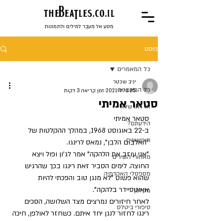
the
BeaTles.co.il
מסע אל מעבֶר למילים ולתמונות
פוסט
כל המאמרים
יניב שכטר
כל המאמרים
25 ביולי 2021
זמן קריאה 3 דקות
סטאר אמיתי
אז זהו שלא
סטאר אמיתי
הידעתם?
ב-22 באוגוסט 1968, במהלך ההקלטות של 
חיפושונים
"האלבום הלבן", נמאס לרינגו. 
"אני עוזב את הלהקה" אמר לג'ון ופול ויצא 
מאחורי השירים
החוצה. לימים הסביר זאת רינגו בכך שהרגיש 
מספסלי האקדמיה
שהוא פשוט "לא מנגן טוב והפכתי להיות 
אאוטסיידר בלהקה". 
מקלנון
לאחר חיזורים נמרצים מצד השלושה, הסכים 
סיפורי ביטלס
רינגו לחזור לנגן יחד איתם. כשחזר לאולפן, חיכה 