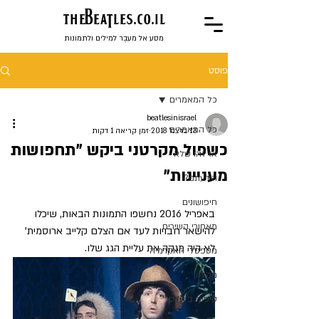
the
BeaTles.co.il
מסע אל מעבֶר למילים ולתמונות
פוסט
כל המאמרים
beatlesinisrael
כל המאמרים
13 בדצמ׳ 2018
זמן קריאה 1 דקות
כשפול מקרטני ביקש "תחפושות
אז זהו שלא
מעניינות"
הידעתם?
חיפושונים
באפריל 2016 נחשפו התמונות הבאות, שיכלו 
מאחורי השירים
להישאר חבויות לעד אם הצלם קלייב ארוסמית' 
לא היה מנקה את עליית הגג שלו. 
מספסלי האקדמיה
מקלנון
סיפורי ביטלס