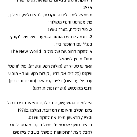
1. להקת ווינגס בצילום בהשראת קזינו, שנת 
1974 
משמאל לימין: לינדה מקרטני, ג'ו אינגליש, דני ליין, 
פול מקרטני והנרי מקולוך' 
2. פול ולינדה, בערך 1980 
3. דוגמה לחוש ההומור ה...מעניין של פול, "קופץ 
בנג'י" עם ההופנר ביד.
4. להקת ההופעות של פול ב The New World 
Tour מימין לשמאל: 
האמיש סטיוארט (קולות רקע וגיטרה), פול "וויקס" 
וויקנס (קלידים אקורדיון, קולות רקע ועוד - מופיע 
עם פול עד היום),בלייר קניגהאם (תופים ופרקשן) 
ורובי מקינטוש (גיטרה וקולות רקע)
הצילומים המשעשעים בחלקם נמצאו בדירתו של 
צלם הסלב והאופנה המדובר, וצולמו ב1976 
ו1993, הראשון מציג את להקת ווינגס.
בראיון חשף ארוסמית' שפול ביקש מהסטייליסט 
לקבל קצת "תחפושות כיפיות" בשביל צילומים 