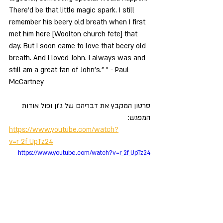
There'd be that little magic spark. I still 
remember his beery old breath when I first 
met him here [Woolton church fete] that 
day. But I soon came to love that beery old 
breath. And I loved John. I always was and 
still am a great fan of John’s.” " - Paul 
McCartney  
סרטון המקבץ את דבריהם של ג'ון ופול אודות 
המפגש:
https://www.youtube.com/watch?
v=r_2f_UpTz24
https://www.youtube.com/watch?v=r_2f_UpTz24