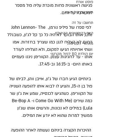
פוסט אורח
פגישה ראשונית פחות מוכרת עליה פול מספר 
ראיון עם ביל הארי
למקורביו עד היום.
תחשבו על זה
 לפי ספרו של פיליפ נורמן, John Lennon- The 
היום בהיסטורית הביטלס
Life, אותו הבוקר לא היה כל כך קל לג'ון, כשבגלל 
החום לא הצליח לנגן כמו שצריך בחזרות. אמו 
מאחורי העטיפות
ושתי אחיותיו הגיעו למקום, ולא הצליחו לעודד 
יום הולדת 80 לפול מקרטני
אותו - עד לחגיגות עצמן. הקוורימן ניגנו פעמיים 
באותו היום- ב-16:15 וב-17:45.
 בינתיים הגיע חברו של ג'ון, אייבן ווהן, לביתו של 
פול בן ה-15, והציע לו לבוא איתו להופעה השנייה 
של הקוורימן. כשהגיעו לכנסייה, שמע את ג'ון שר 
כמה שירים (Come Go With Me ו-Be-Bop A 
Lula) במילים לא נכונות, והרשים אותו שג'ון 
ממשיך למרות שהוא לא יודע את המילים.
 ההיכרות הקצרה ביניהם נעשתה לאחר ההופעה 