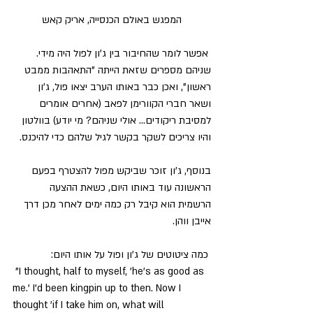
המפגש באולם הכנסייה, אריק קאש
 אפשר לומר שהחיבור בין ג'ון לפול היה מידי. 
שניהם מספרים שזאת הייתה "התאהבות ממבט 
ראשון", ואכן כבר באותו הערב יצאו פול, ג'ון 
ושאר חברי הקוורימן לפאב (אחרים אומרים 
למסיבת ריקודים... אולי שניהם? מי יודע) בוולטון 
והיו צריכים לשקר בקשר לגיל שלהם כדי להיכנס. 
בנוסף, ג'ון זוכר שביקש מפול להצטרף בפעם 
הראשונה עוד באותו היום, כשאת ההצעה 
הרשמית הוא קיבל רק כמה ימים לאחר מכן דרך 
אייבן ווהן.
 כמה ציטוטים של ג'ון ופול על אותו היום:
 "I thought, half to myself, 'he's as good as 
me.' I'd been kingpin up to then. Now I 
thought 'if I take him on, what will 