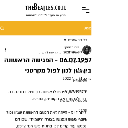
the
BeaTles.co.il
מסע אל מעבֶר למילים ולתמונות
פוסט
כל המאמרים
צוף פלוטקין
כל המאמרים
6 ביולי 2021
זמן קריאה 2 דקות
06.07.1957 - הפגישה הראשונה
אז זהו שלא
בין ג'ון לנון לפול מקרטני
הידעתם?
עודכן:
31 בינו׳ 2022
חיפושונים
מאחורי השירים
ב6/7/1957, נפגשו לראשונה ג'ון ופול בחגיגה בה 
ג'ון ולהקתו דאז, הקוורימן, הופיעו. 
מספסלי האקדמיה
מקלנון
ליתר דיוק - הייתה זאת הפעם הראשונה שג'ון ופול 
דיברו ממש ונפגשו בצורה "רשמית", שכן הם 
סיפורי ביטלס
נפגשו עוד קודם לכן בחנות פיש אנד צ'יפס, 