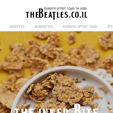
מסע אל מעבֶר למילים ולתמונות
the
BeaTles.co.il
זלג
מעבֶר למילים ולתמונות
פודקאסטים
פרוייקטים
the inner bite