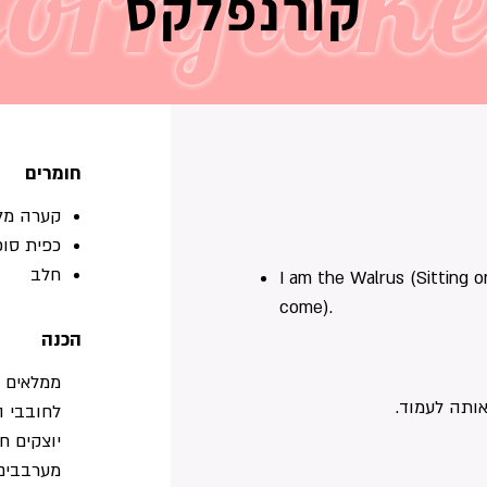
ornflake
קורנפלקס
חומרים
קערה מל
כפית סוכ
חלב
I am the Walrus (Sitting o
come).
הכנה
ממלאים 
ותה לעמוד.
לחובבי ה
יוצקים ח
מערבבים 