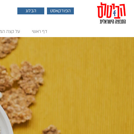
הפודקאסט
הבלוג
דף ראשי
על קצה המ