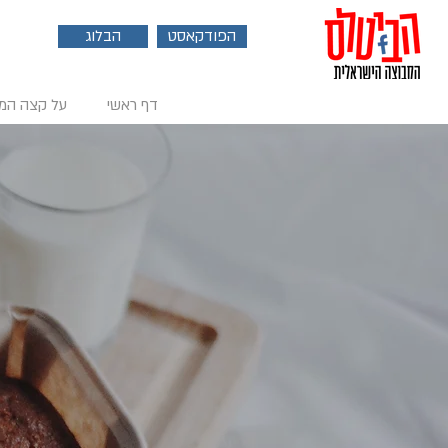
הפודקאסט
הבלוג
דף ראשי
על קצה המ