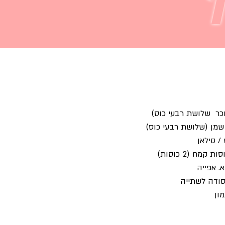
/ סילאן
סודה לשתייה
מון