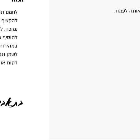
ותה לעמוד.
לחמם תנור ל 80
להקציף ב
נמוכה, ל
להוסיף א
במהירות 
דקות או 
בתאבון