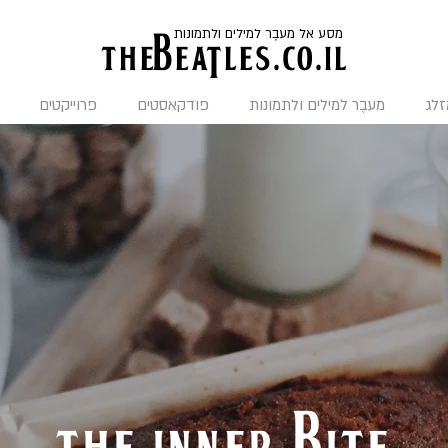
מסע אל מעבֶר למילים ולתמונות
the
BeaTles.co.il
זלג
מעבֶר למילים ולתמונות
פודקאסטים
פרוייקטים
the inner bite