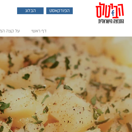
הפודקאסט
הבלוג
דף ראשי
על קצה המ