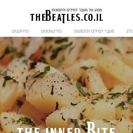
מסע אל מעבֶר למילים ולתמונות
the
BeaTles.co.il
זלג
מעבֶר למילים ולתמונות
פודקאסטים
פרוייקטים
the inner bite