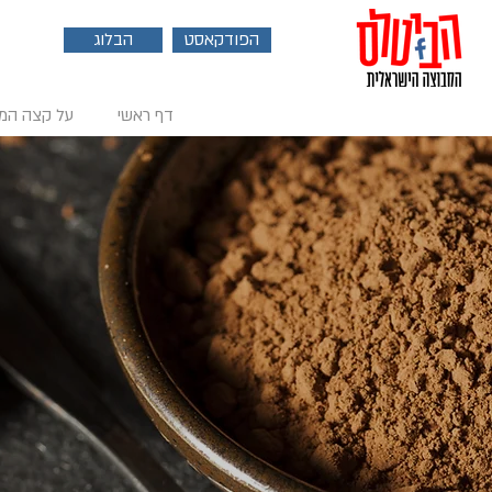
הפודקאסט
הבלוג
דף ראשי
על קצה המ