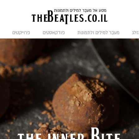
מסע אל מעבֶר למילים ולתמונות
the
BeaTles.co.il
זלג
מעבֶר למילים ולתמונות
פודקאסטים
פרוייקטים
the inner bite