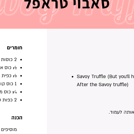
voy Truf
סאבוי טראפל
חומרים
2 כוסות שקדים גולמיים, טחונים דק
1⁄2 כוס אבקת קקאו או אבקת חרוב או שילוב
1⁄3 כפית מלח ים
Savoy Truffle (But you'll 
1 כוס קוקוס לא ממותק גרוס
After the Savoy truffle)
3⁄4 כוס מיץ אגבה
2 כפות שמן זית
ותה לעמוד.
הכנה
מוסיפים 