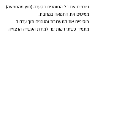
טורפים את כל החומרים בקערה (חוץ מהחמאה).
ממיסים את החמאה במחבת.
מוסיפים את התערובת ומטגנים תוך ערבוב
מתמיד כשתי דקות עד למידת העשייה הרצוייה.
בתאבון!
חזרה לתפריט
כל הזכויות על המאמרים באתר שמורות לכותבי
המאמרים. כל הזכויות על תכני הביטלס באתר (תמונות
וקטעי וידאו) שמורות לבעליהם החוקיים. (לצערנו) אין
לאתר thebeatles.co.il, למפעיליו ולכותבים בו כל