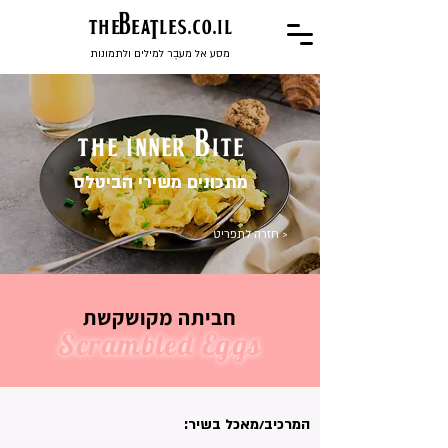
the
BeaTles.co.il
מסע אל מעבֶר למילים ולתמונות
the inner bite
מתכונים משירי הביטלס
< חזרה לתפריט
חביתה מקושקשת
Scrambled Eggs
המרכיב/מאכל בשיר: