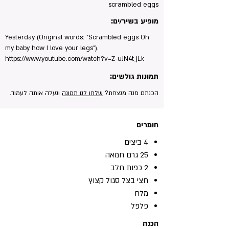
scrambled eggs
מופיע בשיר/ים:
Yesterday (Original words: "Scrambled eggs Oh
my baby how I love your legs").
https://www.youtube.com/watch?v=Z-uJN4t_jLk
תמונות גולשים:
הכנתם מנה מנצחת?
שלחו לנו תמונה
ונעלה אותה לעמוד.
חומרים
4 ביצים
25 גרם חמאה
2 כפות חלב
חצי בצל סגול קצוץ
מלח
פלפל
הכנה