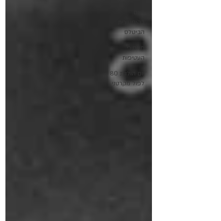
היום
בהיסטורית
הביטלס
מאחורי
העטיפות
יום הולדת 80
לפול מקרטני