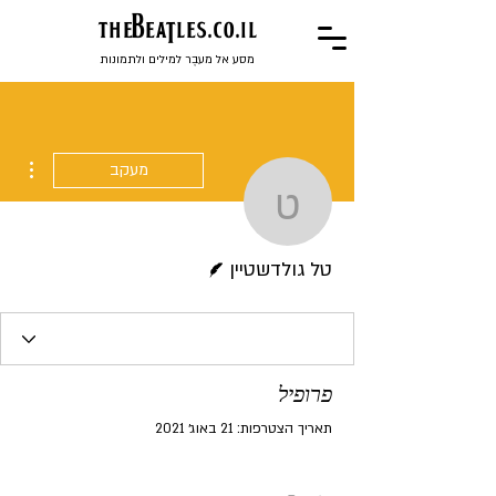
the
BeaTles.co.il
מסע אל מעבֶר למילים ולתמונות
ions
מעקב
טל גולדשטיין
כותב/ת
טל גולדשטיין
פרופיל
תאריך הצטרפות: 21 באוג׳ 2021