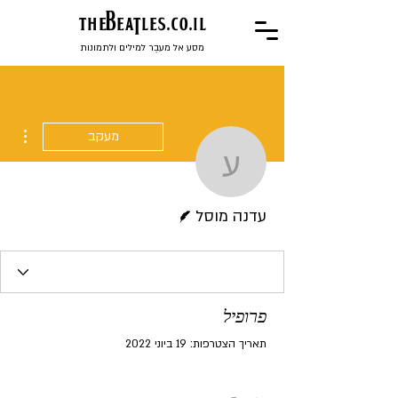
the
BeaTles.co.il
מסע אל מעבֶר למילים ולתמונות
ions
מעקב
עדנה מוסל
כותב/ת
עדנה מוסל
פרופיל
תאריך הצטרפות: 19 ביוני 2022