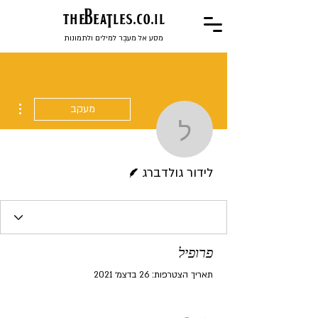
the
BeaTles.co.il
מסע אל מעבֶר למילים ולתמונות
ions
מעקב
לידור גולדברג
כותב/ת
לידור גולדברג
פרופיל
תאריך הצטרפות: 26 בדצמ׳ 2021