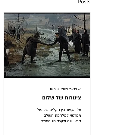
Posts
26 בדצמ׳ 2021
∙
3
min
צינורות של שלום
על הקשר בין הקליפ של פול
מקרטני למלחמת העולם
הראשונה ולערב חג המולד.
כשהיינו ילדים בשנות ה-80
המוקדמות, והיו כמה דקות בין