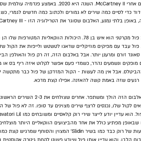
הגענו להווה, ארבעים שנים אחרי McCartney II. השנה היא 2020. באמ
וד כדי לסיים כמה שירים לא גמורים ולכתוב כמה חדשים לגמרי, כשב
פן בלתי נמנע, האלבום שסוגר את הטרילוגיה הזו - McCartney III.
אתחיל מהחדשות הרעות: פול מקרטני הוא איש בן 78. היכולות הווקאליות המטורפ
פול עבד עם מפיקים מוזיקליים שדאגו לטשטש ולייפות את הקול שלו 
אונד זורם ומרענן יותר. אבל באלבום הזה, זה רק פול והאולפן הביתי
 מופקים ונשמעים נהדר, כשמדי פעם אפשר לקלוט איזה ריף בס או ג
מהביטלס. אבל אין מה לעשות - הקול המזדקן של פול כבר מתקשה ל
 רגעים שזה באמת קשה להאזנה. אפילו קצת מדכא.
החדשות הטובות הן שהאלבום הזה הולך ומשתפר. אח
אים לקול שלו, נכנסים לרצף שירים מצוינים עד סופו. זה לא פול של ה
 שבאופן מפתיע כולל את אחד מהביצועים הווקאליים היותר מוצלחים
 מהאלבום הלבן. והוא עדיין אותו פול שיודע פשוט לקחת גיטרה אקוסטית