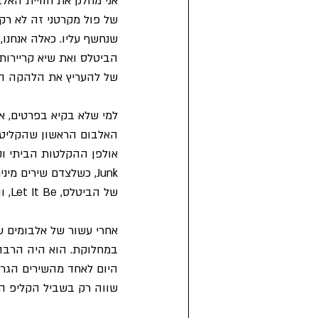
אני מחלק את חוויית האלב
של פול מקרטני זה לא רק 
שנחשף עליו. כאלה אנחנו,
הביטלס ואת שיא קריירות
של להעריץ את הלהקה הא
האלבום הראשון שהקליט בל
Junk, כשלצדם שירים מ
של הביטלס, Let It Be, והובילה בסופו של דבר לפירוק והסכסוך המתמשך של פול עם חברי הלהקה האחרים.
שווה רק בשביל הקליפ ההיסטרי שלוו