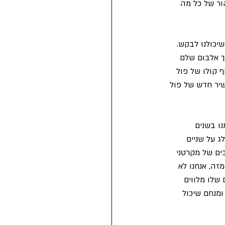
יקוק טהור של כל מה 
כולנו לבקש. 
וז של פול שהוקלט ב-1992. אחרי שבמשך אלבום שלם 
ום בסוף קולו של פול 
יר חדש של פול 
ו בשנים 
ת עצמי מדלג על שניים 
ים של מקרטני 
זה, אנחנו לא 
 שלו מלווים 
ומנחם שיכול 