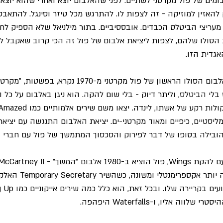
ומים של פול מקרטני לשתיים: לפני שהאלבום יוצא ואחרי שהוא יוצא.
להאזין למוזיקה - זה לצפות לו. להתרגש מכל טיזר וסינגל. להתאבס
 מעריצי הביטלס הכבדים. אובססיביים. בתור מילניאל שלא הספיק לח
 הסולו שלהם, לצפות ליציאת אלבום של פול זה הכי קרוב שאקבל לח
גדית הזו.
למי שלא בקיא בפרטים, אלבום הסולו הראשון של פול מקרטני מ-1970 נ
י הביטלס, וליתר דיוק - בלי שום להקה. הוא ניגן באלבום על כל הכ
ינימליסטיים, כיפיים ומאוד מקרטני-ים. יציאת האלבום התנגשה עם יצי
במחלוקת. הוא היה הרבה יותר
ה אליו, ו-Waterfalls היפהפה.