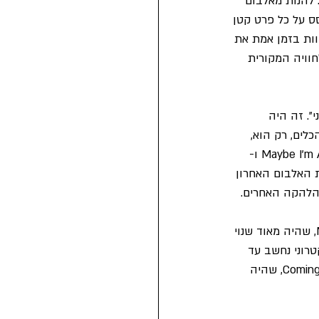
 להנות מאלבום 
ס על כל פרט קטן 
וות בזמן אמת את 
וויה המקורית 
קרא, בפשטות, "מקרטני". זה היה 
לים, רק הוא, 
אולפן ההקלטות הביתי וקולות רקע של אשתו, לינדה. יצאו משם שירים אלמותיים כמו Maybe I'm Amazed ו-
את האלבום האחרון 
אחרי עשור של אלבומים עם להקת Wings, פול הוציא ב-1980 אלבום "המשך" - McCartney II, שהיה מאוד שנוי 
 אקספרימנטלי ומשונה, כשהשיר Temporary Secretary האלקטרוני נחשב עד 
היום לאחד מהשירים הגרועים בקריירה שלו. ובכל זאת, הוא כלל כמה שירים אייקוניים כמו Coming Up, שהיה 