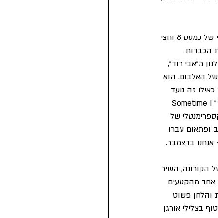
לאלבום יש שלושה רגעי שיא משמעותיים: הראשון, "Deep, deep feeling". שיר אפרורי ומלנכולי של כמעט 8 וחצי 
שת הכבדות 
לו, מתכתב עם I want you (She's so heavy) של ג'ון לנון מ"אבי רוד", 
רונה" של האלבום. הוא 
אילו זה נועד 
להיות הסאונדטראק של התקופה הזו. חלק מזה מגיע גם ממשפט המחץ שחוזר במהלך השיר "Sometime I 
לאהוב את הצד האקספרימנטלי של 
ב ופתאום עברו 
היה הצד השלילי והכבד של הקורונה, השיר 
 אחד מהקטעים 
 והלחן פשוט 
וף בצלילי אורגן 