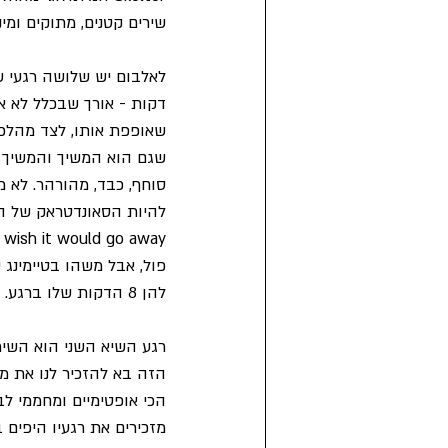
שירים קטנים, מתוקים ומינימליסטיים כמו us
דקות - אורך שבכלל לא אופ
סוחף, כבד, מהורהר. לא מ
פול, אבל משהו בטיימינג
להן 8 הדקות שלו ברגע. קצת כמו שרק לפני רגע היינו בחודש מרץ, ואז הגיעה הקורונה ופוף - אנחנו בדצמבר.
הזה בא להזכיר לנו את מ
הכי אופטימיים ומחממי ל
מזכירים את רגעיו היפים ב