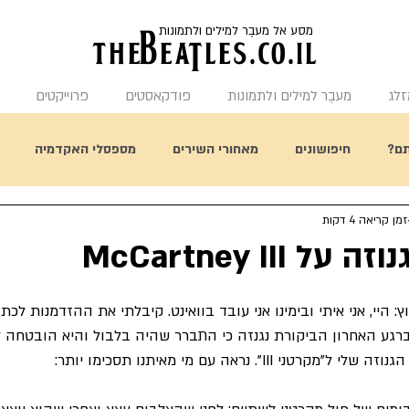
מסע אל מעבֶר למילים ולתמונות
the
BeaTles.co.il
זלג
מעבֶר למילים ולתמונות
פודקאסטים
פרוייקטים
ם?
חיפושונים
מאחורי השירים
מספסלי האקדמיה
זמן קריאה 4 דקות
תחשבו על זה
היום בהיסטורית הביטלס
מאחורי העטיפות
McCartney III
 היי, אני איתי ובימינו אני עובד בוואינט. קיבלתי את ההזדמנות לכת
גע האחרון הביקורת נגנזה כי התברר שהיה בלבול והיא הובטחה לכ
III". נראה עם מי מאיתנו תסכימו יותר: 