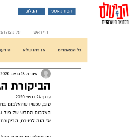
הפודקאסט
הבלוג
דף ראשי
על קצה המ
כל המאמרים
אז זהו שלא
הידעת
איתי גל
18 בדצמ׳ 2020
פוסט אורח
ראיון עם ביל הארי
הביקורת הגנוזה על 
עודכן:
24 בדצמ׳ 2020
יום הולדת 80 לפול מקרטני
טוב, עכשיו שהאלבום בחוץ:
האלבום החדש של פול ובר
אז הנה לפניכם, הביקורת הגנוזה שלי ל"מקרטני 