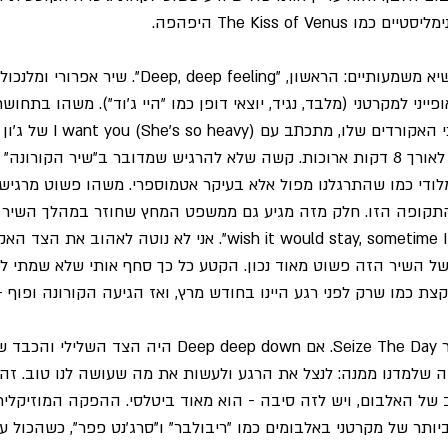
The Kiss of Ven היפהפה.
ייני למקרטני (מלבד, נגיד, יוצאי דופן כמו "היי ג'וד"). משהו בתחו
שאופפת אותו, לצד מהלכי האקורדים ש
שגם הוא המשיך והמשיך לאורך 8 דקות ארוכות. קשה שלא להרגיש שמדובר ב"שיר הקו
לודי כמו שהתרגלנו מפול אלא בעיקר אטמוספרי. משהו פשוט מרגיש כ
wish it would stay, sometime I wish it would go away". אני לא נוטה 
 של השיר הזה פשוט מאוד נכון. הקטע כל כך סחף אותי שלא שמתי ל
רגע השיא השני הוא השיר Seize The Day. אם Deep deep down 
ה שלמדנו ממנה: לנצל את הרגע ולעשות את מה שעושה לנו טוב. זה
ב של האלבום, ויש לזה סיבה - הוא מאוד ביטלסי. ההפקה המוזיקלית
יותר של מקרטני באלבומים כמו "ריבולבר" ו"סרג'נט פפר", כשהכול עט