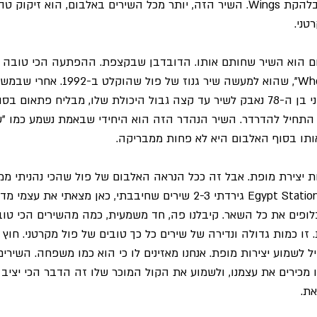
שאפיינו את השירים שלו בלהקת Wings. השיר הזה, יותר מכל השירים באלבום, הוא ז
טני.
ם הוא השיר שחותם אותו. הדובדבן שבקצפת. ההפתעה הכי טובה שי
השיר "When winter comes", שהוא למעשה שיר גנ
שמענו את קולו של מקרטני בן ה-78 נאבק לשיר עד קצה גבול היכולת שלו, מבליח פתא
 התחיל להדרדר. השיר הנהדר הזה הוא היחידי שבאמת נשמע כמו "ש
ותו בסוף האלבום היא לא פחות ממבריקה.
 יצירת מופת. אבל זה ככל הנראה האלבום של פול שהכי נהניתי ממנ
האחרונות. אם ב-New ו-Egypt Station גירדתי 2-3 שירים שחיבבתי, כאן מצאתי א
ופים את כל השאר. קיבלנו פה, חד משמעית, כמה מהשירים הכי טוב
זו כמות גדולה ונדירה של שירים כל כך טובים של פול מקרטני. חוץ מ
ל לשמוע יצירות מופת. אנחנו מאזינים לו כי הוא כמו משפחה. השירים
מכירים את עצמנו, ולשמוע את הקול המוכר שלו זה הדבר הכי יציב 
ת.