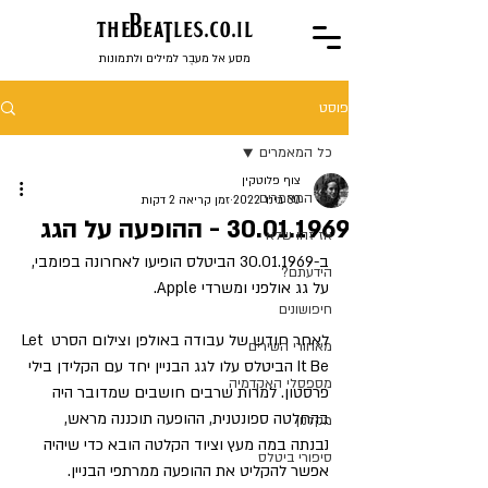
the
BeaTles.co.il
מסע אל מעבֶר למילים ולתמונות
פוסט
כל המאמרים
צוף פלוטקין
כל המאמרים
30 בינו׳ 2022
זמן קריאה 2 דקות
30.01.1969 - ההופעה על הגג
אז זהו שלא
ב-30.01.1969 הביטלס הופיעו לאחרונה בפומבי, 
הידעתם?
על גג אולפני ומשרדי Apple.
חיפושונים
לאחר חודש של עבודה באולפן וצילום הסרט Let 
מאחורי השירים
It Be הביטלס עלו לגג הבניין יחד עם הקלידן בילי 
מספסלי האקדמיה
פרסטון. למרות שרבים חושבים שמדובר היה 
בהחלטה ספונטנית, ההופעה תוכננה מראש, 
מקלנון
נבנתה במה מעץ וציוד הקלטה הובא כדי שיהיה 
סיפורי ביטלס
אפשר להקליט את ההופעה ממרתפי הבניין. 