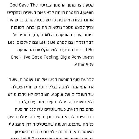
קטע קצר מתוך ההמנון הבריטי God Save The 
Queen. המטרה הייתה לבצע את השירים ולהקליט 
אותם בצורה מיטבית כדי שיכנסו לסרט, כך שהיה 
צריך לבצע מספר גרסאות מתוכן יבחרו הטובות 
ביותר. אורך ההופעה היה 40 דקות, ובסופו של 
דבר נלקחו גם לסרט Let It Be וגם לאלבום Let 
It Be - שם הופיעו שלוש הקלטות מההופעה 
הזאת: I've Got a Feeling, Dig a Pony ו-One 
After 909.
לקראת סוף ההופעה הגיעו אל הגג שוטרים, שעד 
אז התמהמהו למטה בגלל חוסר שיתוף הפעולה 
של העובדים של Apple. העובדים לא נידבו מידע 
ולא חשפו שהביטלס בעצם מופיעים על הגג. 
מהסיבה הזאת, כשהשוטרים עלו לגג ההופעה 
כבר הייתה לקראת סיום וכך בעצם הביטלס ביצעו 
כל מה שתכננו. הטענה שהביטלס הורדו מהגג ע"י 
השוטרים אינה נכונה - למרות שג'ורג' האריסון 