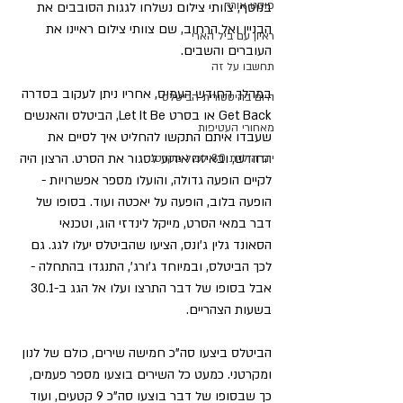
פוסט אורח
בנוסף, צוותי צילום נשלחו לגגות הסובבים את 
הבניין ואל הרחוב, שם צוותי צילום ראיינו את 
ראיון עם ביל הארי
העוברים והשבים.
תחשבו על זה
במהלך החודש העמוס, אחריו ניתן לעקוב בסדרה 
היום בהיסטורית הביטלס
Get Back או בסרט Let It Be, הביטלס והאנשים 
מאחורי העטיפות
שעבדו איתם התקשו להחליט איך לסיים את 
החודש, ובאיזה אירוע לסגור את הסרט. הרצון היה 
יום הולדת 80 לפול מקרטני
לקיים הופעה גדולה, והועלו מספר אפשרויות - 
הופעה בלוב, הופעה על יאכטה ועוד. בסופו של 
דבר במאי הסרט, מייקל לינדזי הוג, וטכנאי 
הסאונד גלין ג'ונס, הציעו שהביטלס יעלו לגג. גם 
לכך הביטלס, ובמיוחד ג'ורג', התנגדו בהתחלה - 
אבל בסופו של דבר התרצו ועלו אל הגג ב-30.1 
בשעות הצהריים.
הביטלס ביצעו סה"כ חמישה שירים, כולם של לנון 
ומקרטני. כמעט כל השירים בוצעו מספר פעמים, 
כך שבסופו של דבר בוצעו סה"כ 9 קטעים, ועוד 