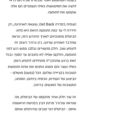
בעצמו השתעשע ואמר שבסרט Let It Be כדאי 
להציג את הסיטואציה כאילו השוטרים הם אלה 
שקטעו את ההופעה. 
הצפייה בסדרה Get Back, שיצאה לאחרונה, רק 
חידדה לי עד כמה ההופעה הזאת היא פלא: 
הביטלס מתווכחים לאורך החודש הזה, ונראה 
שהדבר האחרון שרינגו, ג'ון וג'ורג' רוצים זה 
להופיע שוב. חלק מהשירים נכתבו ממש רגע לפני 
ההופעה, וחלקם אפילו לא כתובים עד הסוף. ובכל 
זאת ברגע שהחבר'ה מתחילים להופיע הזמן 
כאילו נעצר והם פשוט נותנים את אחת ההופעות 
הטובות בקריירה שלהם. הכל (כמעט) מושלם - 
הביצוע של השירים, הכימיה ביניהם, הסטינג, 
התשובות של האנשים ברחוב. 
זה עוד חלק אחד מהקסם של הביטלס, מה 
שנראה שג'ורג' מרטין הבין בפגישה הראשונה 
איתם - הביטלס הכי טובים שדוחפים אותם 