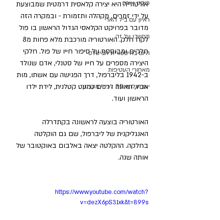
פוסט אורח
אורטוריה היא יצירה קלאסית דרמטית שמבוצעת 
על ידי זמרים, מקהלה ותזמורת - ובמקרה הזה 
ראיון עם ביל הארי
מדובר בפרויקט הקלאסי הגדול הראשון בו פול 
תחשבו על זה
לקח חלק. האורטוריה מורכבת מלא פחות מ8 
חלקים ומבוססת על סיפור חייו של פול. חלקי 
היום בהיסטורית הביטלס
היצירה מספרים על חייו של סטנלי, אדם שנולד 
מאחורי העטיפות
ב-1942 בליברפול, דרך הפגישה עם אשתו, מות 
אביו, תאונה דרכים כמעט קטלנית, לידת ילדו 
יום הולדת 80 לפול מקרטני
הראשון ועוד. 
האורטוריה בוצעה לראשונה בקתדרלה 
האנגליקנית של ליברפול, שם גם הוקלטה 
בחלקה. ההקלטה יצאה באלבום באוקטובר של 
אותה שנה.
https://www.youtube.com/watch?
v=dezX6pS31xk&t=899s