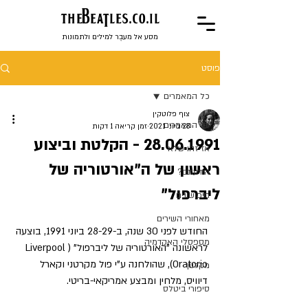
the
BeaTles.co.il
מסע אל מעבֶר למילים ולתמונות
פוסט
כל המאמרים
צוף פלוטקין
כל המאמרים
28 ביוני 2021
זמן קריאה 1 דקות
28.06.1991 - הקלטת וביצוע
אז זהו שלא
ראשון של ה"אורטוריה של
הידעתם?
ליברפול"
חיפושונים
מאחורי השירים
החודש לפני 30 שנה, ב-28-29 ביוני 1991, בוצעה 
מספסלי האקדמיה
לראשונה "האורטוריה של ליברפול" (Liverpool 
Oratorio), שהולחנה ע"י פול מקרטני וקארל 
מקלנון
דיוויס, מלחין ומבצע אמריקאי-בריטי.
סיפורי ביטלס