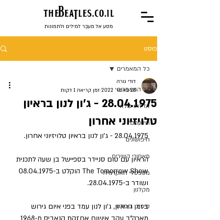
the
BeaTles.co.il
מסע אל מעבֶר למילים ולתמונות
פוסט
כל המאמרים
דודי גורה
כל המאמרים
28 באפר׳ 2022
זמן קריאה 1 דקות
28.04.1975 - ג'ון לנון בראיון
אז זהו שלא
טלויזיוני אחרון
הידעתם?
28.04.1975 - ג'ון לנון בראיון טלויזיוני אחרון.
חיפושונים
מאחורי השירים
הראיון עם טום סניידר בספיישל בן שעה לתכנית 
The Tomorrow Show הוקלט ב-08.04.1975 
מספסלי האקדמיה
ושודר ב-28.04.1975.
מקלנון
בזמן הראיון, ג'ון לנון עמד בפני איום גירוש 
סיפורי ביטלס
מארה"ב עקב אישום אחזקת קנאביס מ-1968 