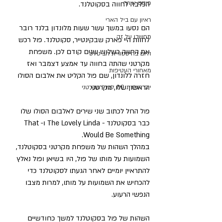
פוסט אורח
הכלבה לחווה בסקוטלנד.
ראיון עם ביל הארי
הם נסעו במשך עשר שעות מלונדון בלנד רובר 
תחשבו על זה
לחוות היי פארק שבקינטייר, סקוטלנד. פול רכש 
את החווה כשלוש שנים קודם לכן. משפחת 
היום בהיסטורית הביטלס
מקרטני שהתה בחווה עד אמצע דצמבר ואז 
מאחורי העטיפות
חזרה ללונדון, שם פול הקליט את אלבום הסולו 
הראשון שלו, מקרטני.
יום הולדת 80 לפול מקרטני
פול החל לכתוב שני שירים לאלבום הסולו שלו 
כבר בסקוטלנד - The Lovely Linda ו-That 
Would Be Something.
במהלך השהות של משפחת מקרטני בסקוטלנד, 
השמועות על מותו של פול, היו בשיאן ופול נאלץ 
להתראיין יומיים לאחר הגעתו לסקוטלנד כדי 
להכחיש את השמועות על מותו, למרות מצבו 
הנפשי הרעוע.
השהות של פול בסקוטלנד למשך כחודשיים 