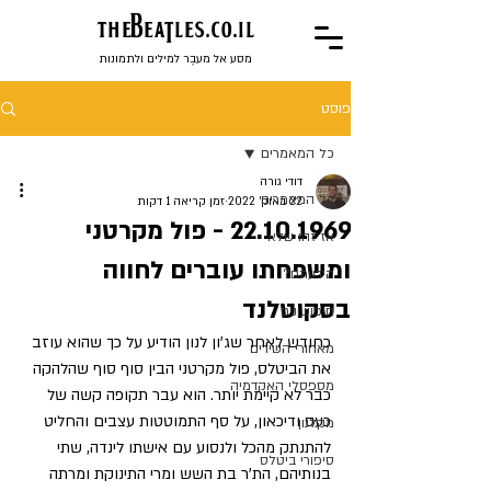
the
BeaTles.co.il
מסע אל מעבֶר למילים ולתמונות
פוסט
כל המאמרים
דודי גורה
כל המאמרים
22 באוק׳ 2022
זמן קריאה 1 דקות
22.10.1969 - פול מקרטני
אז זהו שלא
ומשפחתו עוברים לחווה
הידעתם?
בסקוטלנד
חיפושונים
כחודש לאחר שג'ון לנון הודיע על כך שהוא עוזב 
מאחורי השירים
את הביטלס, פול מקרטני הבין סוף סוף שהלהקה 
מספסלי האקדמיה
כבר לא קיימת יותר. הוא עבר תקופה קשה של 
כעס ודיכאון, על סף התמוטטות עצבים והחליט 
מקלנון
להתנתק מהכל ולנסוע עם אישתו לינדה, שתי 
סיפורי ביטלס
בנותיהם, הת'ר בת השש ומרי התינוקת ומרתה 