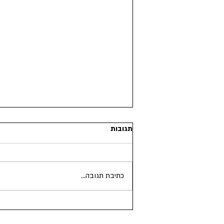
תגובות
כתיבת תגובה...
17.11.1980 - האלבום פנטזיה
כפולה של ג'ון ויוקו יוצא