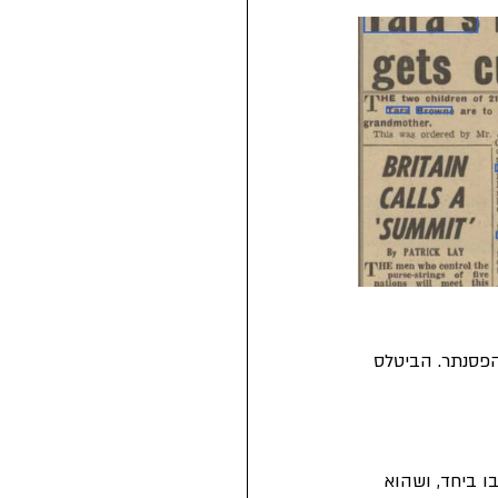
השיר על הפסנתר. הביטלס 
He blew his mind out in " הוא וג'ון כתבו ביחד, ושהוא 