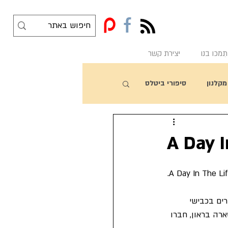
f
תִמכו בנו
יצירת קשר
מקלנון
סיפורי ביטלס
ח את העיתון Daily Mirror וראה שתי כתבות - האחת דיווחה על 4,000 חורים בכבישי 
רה בראון, חברו 