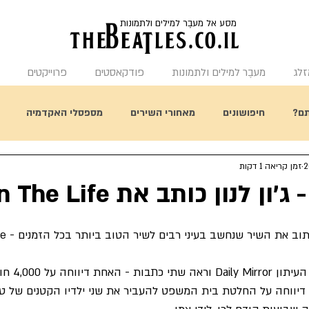
מסע אל מעבֶר למילים ולתמונות
the
BeaTles.co.il
זלג
מעבֶר למילים ולתמונות
פודקאסטים
פרוייקטים
ם?
חיפושונים
מאחורי השירים
מספסלי האקדמיה
זמן קריאה 1 דקות
תחשבו על זה
היום בהיסטורית הביטלס
מאחורי העטיפות
ב-17.1.1967 ג'ון פת
ה דיווחה על החלטת בית המשפט להעביר את שני ילדיו הקטנים של טא