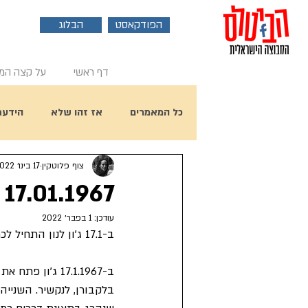
הפודקאסט
הבלוג
דף ראשי
על קצה המ
כל המאמרים
אז זהו שלא
הידעת
צוף פלוטקין
17 בינו׳ 2022
פוסט אורח
ראיון עם ביל הארי
17.01.1967 - ג'ון לנון כותב את A Day In The Life
עודכן:
1 בפבר׳ 2022
יום הולדת 80 לפול מקרטני
ב-17.1 ג'ון לנון התחיל לכתוב את השיר שנחשב בעיני רבים לשיר הטוב ביותר בכל הזמנים - A Day In The Life.
בלקבורן, לנקשיר. השניי