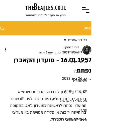
the
BeaTles.co.il
מסע אל מעבֶר למילים ולתמונות
פוסט
כל המאמרים
צוף פלוטקין
כל המאמרים
16 בינו׳ 2022
זמן קריאה 1 דקות
16.01.1957 - מועדון הקאברן
אז זהו שלא
נפתח
הידעתם?
עודכן:
26 בינו׳ 2022
חיפושונים
מאחורי השירים
הקאברן, מועדון ליברפולי מפורסם שנמצא 
במרתף ברחוב מת'יו, נפתח היום לפני 65 שנים. 
מספסלי האקדמיה
המועדון נפתח לראשונה כמועדון ג'אז, בתקופה 
מקלנון
בה הייתה יריבות או סלידה מסויימת בין מעריצי 
ג'אז למעריצי רוקנ'רול.
סיפורי ביטלס