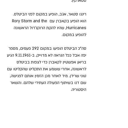
סטארקי).
רינגו סטאר, אגב, הופיע במקום לפני הביטלס. 
הוא הופיע בקאברן עם Rory Storm and the 
Hurricanes, שהיו להקת הרוקנ'רול הראשונה 
להופיע במקום.
סה"כ הביטלס הופיעו במקום 292 פעמים, מספר 
יפה אבל ככל הנראה לא מדוייק. ב-9.11.1961 הגיע 
בריאן אפשטיין לקאברן כדי לצפות בביטלס 
לראשונה, אחרי ששמע את התקליט שהקליטו עם 
טוני שרידן. מיד לאחר מכן הזמין אותם לפגישה, 
שם דנו בשיתוף הפעולה העתידי שלהם. והשאר 
היסטוריה.