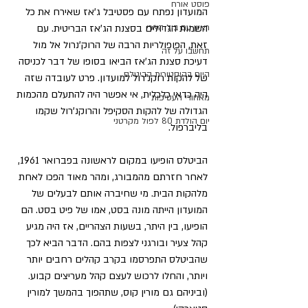
פוסט אורח
המועדון נפתח עם פסטיבל ג'אז שאירח את כל 
ראיון עם ביל הארי
השמות הגדולים בסצנת הג'אז הבריטית. עם 
זאת, הפופולריות הרבה של הרוק'נרול אל מול 
תחשבו על זה
דעיכת סצנת הג'אז הביאו בסופו של דבר לכניסה 
היום בהיסטורית הביטלס
של להקות רוקנ'רול למועדון. פרט לעובדה שזה 
היה כדאי כלכלית, אי אפשר היה להתעלם מהכמות 
מאחורי העטיפות
הגדולה של להקות הסקיפל והרוקנ'רול שקמו 
יום הולדת 80 לפול מקרטני
בליברפול.
הביטלס הופיעו במקום לראשונה בפברואר 1961, 
לאחר חזרתם מהמבורג, ומהר מאוד הפכו לאחת 
מלהקות הבית. מי שחיברה אותם לבעלים של 
המועדון הייתה מונה בסט, אמו של פיט בסט. הם 
הופיעו, בין היתר, בשעות הצהריים, אז היה מגיע 
קהל צעיר ובורגני לצפות בהם. הדבר הביא לכך 
שהביטלס התפרסמו בקרב קהלים רחבים יותר 
ויותר, והחלו לרכוש לעצם קהל מעריצים קבוע. 
(וביניהם גם מורין קוס, שתהפוך בהמשך למורין 