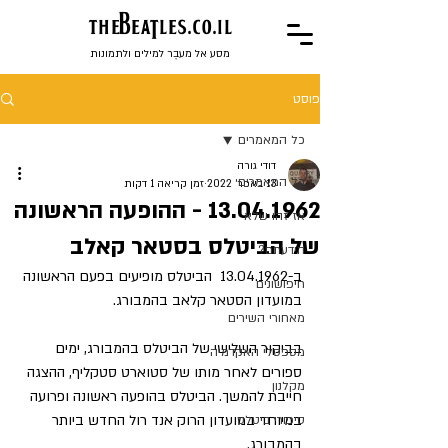
the
BeaTles.co.il
מסע אל מעבֶר למילים ולתמונות
פוסט
כל המאמרים
דודי גורה
כל המאמרים
13 באפר׳ 2022
זמן קריאה 1 דקות
13.04.1962 - ההופעה הראשונה
אז זהו שלא
של הביטלס בסטאר קאלב
הידעתם?
ב-13.04.1962  הביטלס מופיעים בפעם הראשונה 
חיפושונים
במועדון הסטאר קלאב בהמבורג.
מאחורי השירים
בביקור השלישי של הביטלס בהמבורג, ימים 
מספסלי האקדמיה
ספורים לאחר מותו של סטוארט סטקליף, ההצגה 
מקלנון
חייבת להמשך. הביטלס בהופעה ראשונה ופרועה 
במיוחד במועדון הרוק אנד רול החדש ביותר 
סיפורי ביטלס
בהמבורג.