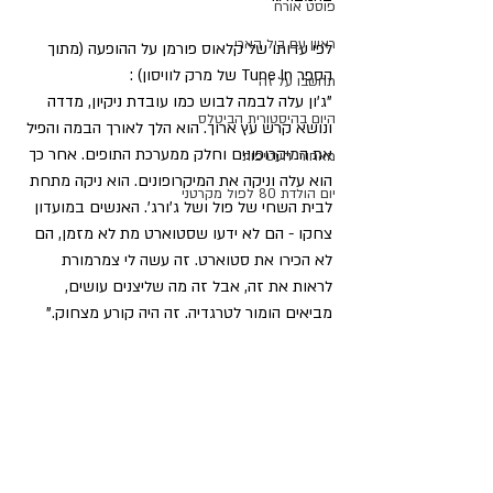
פוסט אורח
ראיון עם ביל הארי
לפי עדותו של קלאוס פורמן על ההופעה (מתוך 
הספר Tune In של מרק לוויסון) :
תחשבו על זה
"ג'ון עלה לבמה לבוש כמו עובדת ניקיון, מדדה 
היום בהיסטורית הביטלס
ונושא קרש עץ ארוך. הוא הלך לאורך הבמה והפיל 
את המיקרופונים וחלק ממערכת התופים. אחר כך 
מאחורי העטיפות
הוא עלה וניקה את המיקרופונים. הוא ניקה מתחת 
יום הולדת 80 לפול מקרטני
לבית השחי של פול ושל ג'ורג'. האנשים במועדון 
צחקו - הם לא ידעו שסטוארט מת לא מזמן, הם 
לא הכירו את סטוארט. זה עשה לי צמרמורת 
לראות את זה, אבל זה מה שליצנים עושים, 
מביאים הומור לטרגדיה. זה היה קורע מצחוק."