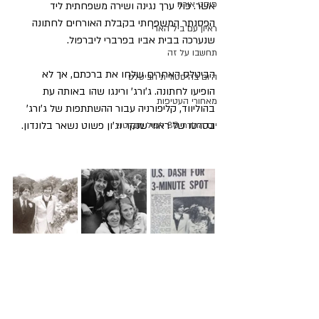
פוסט אורח
אשר. פול ערך נגינה ושירה משפחתית ליד 
הפסנתר המשפחתי בקבלת האורחים לחתונה 
ראיון עם ביל הארי
שנערכה בבית אביו בפרברי ליברפול.
תחשבו על זה
הביטלס האחרים שלחו את ברכתם, אך לא 
היום בהיסטורית הביטלס
הופיעו לחתונה. ג'ורג' ורינגו שהו באותה עת 
מאחורי העטיפות
בהוליווד, קליפורניה עבור ההשתתפות של ג'ורג' 
בסרטו של ראווי שנקר וג'ון פשוט נשאר בלונדון.
יום הולדת 80 לפול מקרטני