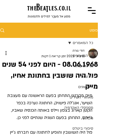
the
BeaTles.co.il
מסע אל מעבֶר למילים ולתמונות
פוסט
כל המאמרים
דודי גורה
כל המאמרים
11 ביוני 2022
זמן קריאה 1 דקות
08.06.1968 - היום לפני 54 שנים
אז זהו שלא
פול היה שושבין בחתונת אחיו,
הידעתם?
מייק
חיפושונים
מייק מקרטני התחתן בפעם הראשונה עם מעצבת 
מאחורי השירים
השיער, אנג'לה פישויק. החתונה נערכה בכפר 
מספסלי האקדמיה
הקטן קארוג בצפון ויילס באותה הכנסיה שאביו, 
ג'יימס, התחתן בפעם השניה שנתיים לפני כן.
מקלנון
סיפורי ביטלס
פול היה השושבין והופיע לחתונה עם חברתו ג'יין 