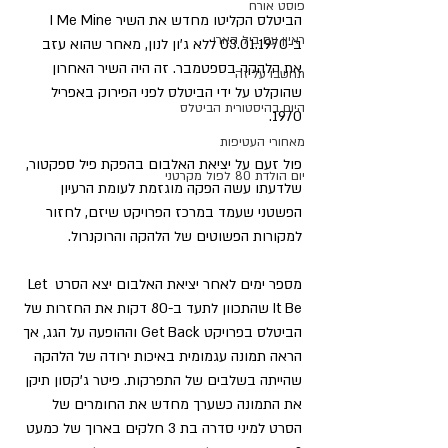
פוסט אורח
הביטלס הקליטו מחדש את השיר I Me Mine 
ראיון עם ביל הארי
ב-03.01.1970 ללא ג'ון לנון, מאחר שהוא עזב 
את הלהקה בספטמבר. זה היה השיר האחרון 
תחשבו על זה
שהוקלט על ידי הביטלס לפני הפירוק באפריל 
היום בהיסטורית הביטלס
1970.
מאחורי העטיפות
פול זעם על יציאת האלבום בהפקת פיל ספקטור, 
יום הולדת 80 לפול מקרטני
שלדעתו עשה הפקה מוגזמת לעומת הרעיון 
הפשטני שעמד במרכז הפרויקט שיזם, לחזור 
למקורות הפשוטים של הלהקה והרוקנרול.
מספר ימים לאחר יציאת האלבום יצא הסרט Let 
It Be שהתכוון לתעד ב-80 דקות את החזרות של 
הביטלס בפרויקט Get Back וההופעה על הגג, אך 
הראה תמונה עגמומית באיכות ירודה של הלהקה 
שהייתה בשלבים של התפרקות. פיטר ג'קסון תיקן 
את התמונה כשערך מחדש את החומרים של 
הסרט למיני סדרה בת 3 חלקים בארוך של כמעט 