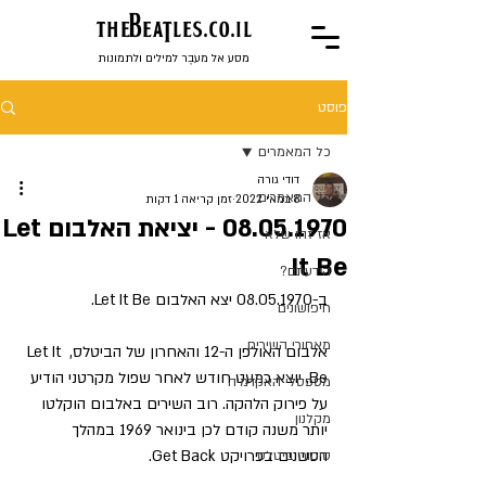
the
BeaTles.co.il
מסע אל מעבֶר למילים ולתמונות
פוסט
כל המאמרים
דודי גורה
כל המאמרים
8 במאי 2022
זמן קריאה 1 דקות
08.05.1970 - יציאת האלבום Let
אז זהו שלא
It Be
הידעתם?
ב-08.05.1970 יצא האלבום Let It Be.
חיפושונים
מאחורי השירים
אלבום האולפן ה-12 והאחרון של הביטלס, Let It 
Be, יוצא כמעט חודש לאחר שפול מקרטני הודיע 
מספסלי האקדמיה
על פירוק הלהקה. רוב השירים באלבום הוקלטו 
מקלנון
יותר משנה קודם לכן בינואר 1969 במהלך 
הסשנים בפרויקט Get Back.
סיפורי ביטלס