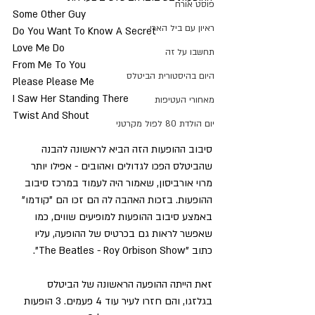
פוסט אורח
Some Other Guy
ראיון עם ביל הארי
Do You Want To Know A Secret
Love Me Do
תחשבו על זה
From Me To You
היום בהיסטורית הביטלס
Please Please Me
I Saw Her Standing There
מאחורי העטיפות
Twist And Shout
יום הולדת 80 לפול מקרטני
סיבוב ההופעות הזה הביא לראשונה להבנה 
שהביטלס הפכו לגדולים ואהובים - אפילו יותר 
מרוי אורביסון, שאמור היה לעמוד במרכז סיבוב 
ההופעות. בזכות האהבה לה הם זכו הם "קודמו" 
באמצע סיבוב ההופעות למופיעים שווים, כמו 
שאפשר לראות גם בכרטיס של ההופעה, עליו 
כתוב "The Beatles - Roy Orbison Show".
זאת הייתה ההופעה הראשונה של הביטלס 
בגלזגו, והם חזרו לעיר עוד 4 פעמים. 3 הופעות 