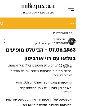
the
BeaTles.co.il
מסע אל מעבֶר למילים ולתמונות
פוסט
כל המאמרים
צוף פלוטקין
כל המאמרים
7 ביוני 2022
זמן קריאה 1 דקות
07.06.1963 - הביטלס מופיעים
אז זהו שלא
בגלזגו עם רוי אורביסון
הידעתם?
ב-7.6.1963, הביטלס מופיעים בגלזגו לראשונה, 
חיפושונים
כחלק מסיבוב ההופעות שלהם עם רוי אורביסון.
מאחורי השירים
ההופעה התקיימה בOdeon Cinema, וחוץ 
מספסלי האקדמיה
מאורביסון הופיעו גם ג'רי והפייסמייקרס. 
מקלנון
הסטליסט של ההופעה היה אותו סטליסט של שאר 
סיפורי ביטלס
ההופעות בסיבוב. הביטלס ביצעו את -