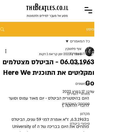
the
BeaTles.co.il
מסע אל מעבֶר למילים ולתמונות
פוסט
כל המאמרים
צוף פלוטקין
כל המאמרים
6 במרץ 2022
זמן קריאה 1 דקות
06.03.1963 - הביטלס מצטלמים
אז זהו שלא
ומקליטים את התוכנית Here We
הידעתם?
Go
חיפושונים
עודכן:
17 במרץ 2022
מאחורי השירים
היום בהיסטורית הביטלס - יום מאוד עמוס וסוער 
מספסלי האקדמיה
לחברי הלהקה :)
מקלנון
ב6.3.1963, ז"א אומרת לפני 59 שנים, הביטלס 
סיפורי ביטלס
פותחים את היום בבריכה של הUniversity of 