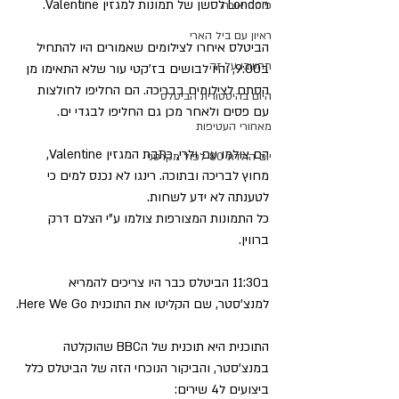
London לסשן של תמונות למגזין Valentine.
פוסט אורח
ראיון עם ביל הארי
הביטלס איחרו לצילומים שאמורים היו להתחיל 
תחשבו על זה
ב9:00, והיו לבושים בז'קטי עור שלא התאימו מן 
הסתם לצילומים בבריכה. הם החליפו לחולצות 
היום בהיסטורית הביטלס
עם פסים ולאחר מכן גם החליפו לבגדי ים.
מאחורי העטיפות
הם צולמו עם ולרי, כתבת המגזין Valentine, 
יום הולדת 80 לפול מקרטני
מחוץ לבריכה ובתוכה. רינגו לא נכנס למים כי 
לטענתה לא ידע לשחות.
כל התמונות המצורפות צולמו ע"י הצלם דרק 
ברווין.
ב11:30 הביטלס כבר היו צריכים להמריא 
למנצ'סטר, שם הקליטו את התוכנית Here We Go.
התוכנית היא תוכנית של הBBC שהוקלטה 
במנצ'סטר, והביקור הנוכחי הזה של הביטלס כלל 
ביצועים ל4 שירים: