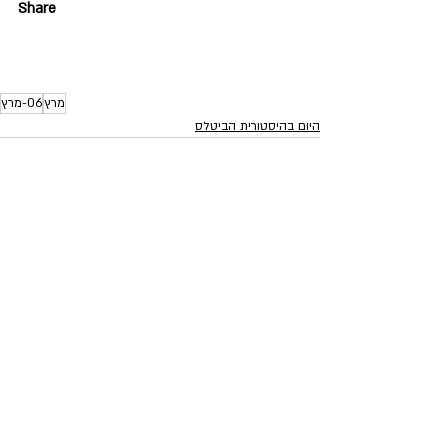
Share
מרץ
06-מרץ
היום בהיסטורית הביטלס
פוסטים אחרונים
הצג הכול