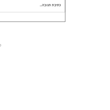
כתיבת תגובה...
17.11.1980 - האלבום פנטזיה
כפולה של ג'ון ויוקו יוצא
כ