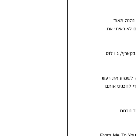
נהנה מאוד 
 לא ראיתי את 
רץ', ג'ו לוס 
 לשמוע את רעש 
י להכניס אותם 
 נוכחת 
ירים: From Me To You, She Loves You, Till 