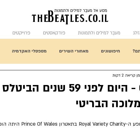
מסע אל מעבֶר למילים ולתמונות
the
BeaTles.co.il
זלג
מעבֶר למילים ולתמונות
פודקאסטים
פרוייקטים
ם?
חיפושונים
מאחורי השירים
מספסלי האקדמיה
ן קריאה 2 דקות
תחשבו על זה
היום בהיסטורית הביטלס
מאחורי העטיפות
04.11.1963 - היום לפני 59 שני
מלוכה הבריטי
ההופעה של הביטלס במופע ה-riety Charity