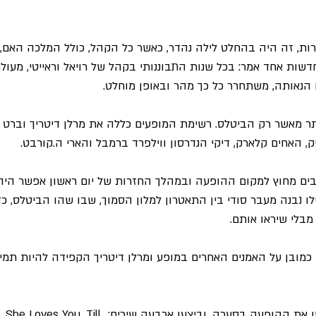
רות, זה היה בהחלט לילה נהדר, כאשר כל הקהל, כולל המלכה האם, 
ות אחד אמר: בכל שנות התבוננותי בקהל של רויאל וראייטי, מעולם
הנאותה, משתחרר כל כך מהר ובאופן מוחלט.
ר מאשר רק הביטלס. רשימת המופעים כללה את מרלן דיטריך וברט בקא
יק, האחים קלארק, דיקי הנדרסון ווילפרד ברמבל והארי ה.קורבט.
בים מחוץ למקום ההופעה ובמהלך החזרות של יום ראשון אפשר היה
 נבנה מעבר סודי בין התאטרון למלון הסמוך, שבו שהו הביטלס, כד
מבלי שיראו אותם.
כמובן על האמנים האחרים במופע ומרלן דיטריך הקפידה להיות תמיד
בערב עצמו הביטלס כבשו את ההופעה בסערה, וביצעו ארבעה ש