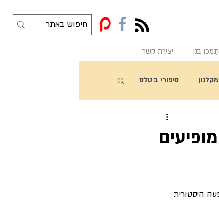
f
תִמכו בנו
יצירת קשר
מקלנון
סיפורי ביטלס
ם הביטלס מופיעים
Royal Va בתאטרון Prince Of Wales היתה הופעה היסטורית 