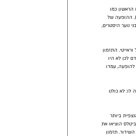
הראשון כמו 
 ו-She Loves You (במצעד הארצי). ההופעה של 
 נוער היסטרים, 
ראייטי. התזמון 
 לכן לא היו 
להופעה, עמדו 
ו: לא כולנו 
וכנית הנצפית ביותר 
ב-10 בנובמבר 1963 ל-21.2 מיליון איש. הביטלס הוציאו את 
I Wanna Hold Your כשבועיים לאחר השידור. תזמון 