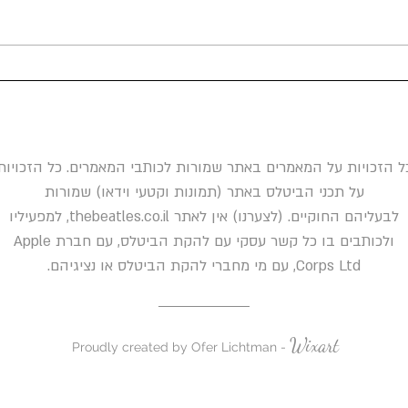
09.11.1961 - בריאן אפשטיין ראה
את הביטלס לראשונה במועדון
בליבר
הקאברן
ל הזכויות על המאמרים באתר שמורות לכותבי המאמרים. כל הזכויות
על תכני הביטלס באתר (תמונות וקטעי וידאו) שמורות
לבעליהם החוקיים. (לצערנו) אין לאתר thebeatles.co.il, למפעיליו
ולכותבים בו כל קשר עסקי עם להקת הביטלס, עם חברת Apple
Corps Ltd, עם מי מחברי להקת הביטלס או נציגיהם.
Wixart
Proudly created by Ofer Lichtman -