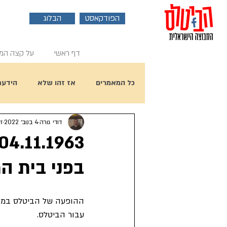
הפודקאסט
הבלוג
דף ראשי
על קצה המ
כל המאמרים
אז זהו שלא
הידעת
דודי גורה
4 בנוב׳ 2022
זמ
פוסט אורח
ראיון עם ביל הארי
בפני בית ה
יום הולדת 80 לפול מקרטני
עבור הביטלס.