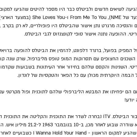
גיעה לשיאים חדשים ולביטלס כבר היו מספר להיטים שהגיעו למקום 
Please Please Me (במצעד של NME), From Me To You
הנסיכה מרגרט נתן אישור שהביטלס היו פופולריים, לא רק בקרב בני
יטי. ההופעה נתנה אישור סופי לקונצנזוס לגבי הביטלס.
המפיק בפועל, ברנרד דלפונט, להזמין את הביטלס להופעה ברויאל ו
ו השכנים החצופים עם תסרוקות המופ טופס מליברפול, שרק שנה קודם
ריטי. השנינות והקסם שלהם בחיזור אחר העיתונות בשבועות שקדמו 
 הבמה היוקרתית מכולן עם כל הפאר והטקסיות של לונדון.
ם הם יפחיתו את המבטא הליברפולי שלהם לתוכנית ופול מקרטני ענה ל
התזמון היה די טוב גם עבור הביטלס. ITV נבחרה לשדר את התוכנית והקליטה את הת
שלהם בכל הזמנים כשהיא שודרה שבוע לאחר מכן, 
הסינגל הרביעי בבריטניה שהגיע למקום הראשון -  Hand