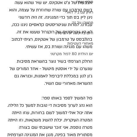
פוסט אורח
אצבעות של צ'ט אטקינס. יש שיר שהוא עשה 
בשם טרמבון עם שורה שחוזרת על עצמה, והוא 
ראיון עם ביל הארי
ניגן ליין בס תוך כדי המנגינה. זה היה חדשני 
תחשבו על זה
עבורנו. למרות שגיטריסטים קלאסיים ניגנו ככה, 
לא היו גיטריסטים של רוקנרול שעשו את זה. 
היום בהיסטורית הביטלס
בהתבסס על טרמבון של אטקינס, רציתי לכתוב 
מאחורי העטיפות
משהו עם מנגינה ושורת בס, אז עשיתי.
יום הולדת 80 לפול מקרטני
החלק הצרפתי בשיר נוצר בהשראת מסיבות 
שנערכו על ידי אוסטין מיטשל - אחד המורים של 
ג'ון לנון במכללת ליברפול לאמנות, וכנראה גם 
ההשראה מאחורי שם השיר.
פול המשיך לספר באותו ספר:
הוא נהג לערוך מסיבות די טובות למשך כל הלילה. 
אתה יכול אולי למשוך לשם בחורות, שזו הייתה 
המטרה העיקרית. יכלת להשיג משקאות, וזו הייתה 
מטרה נוספת. אני זוכר שישבתי שם בצורה 
מסתורית מאוד בפינה, מנגן את המנגינה הצרפתית 