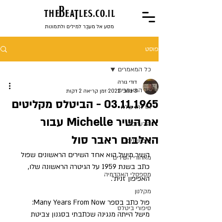
the
BeaTles.co.il
מסע אל מעבֶר למילים ולתמונות
פוסט
כל המאמרים
דודי גורה
כל המאמרים
3 בנוב׳ 2022
זמן קריאה 2 דקות
03.11.1965 - הביטלס מקליטים
אז זהו שלא
את השיר Michelle עבור
הידעתם?
האלבום ראבר סול
חיפושונים
השיר מישל הוא אחד השירים הראשונים שפול 
מאחורי השירים
כתב בשנת 1959 על הגיטרה הראשונה שלו, 
מספסלי האקדמיה
האפיפון זנית'.
מקלנון
פול כתב בספר Many Years From Now:
סיפורי ביטלס
מישל הייתה מנגינה שכתבתי בסגנון צביטת 