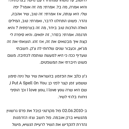
לחשוב על משהו שמתחרז עם מישל בצרפתית? 
והיא אמרה, מה בל. אמרתי: מה זה אומר? יפה 
שלי. היא ענתה, אז אמרתי: זה טוב, שיר אהבה, 
נהדר. פשוט התחלנו לדבר, ואמרתי: טוב, המילים 
האלה הולכות טוב ביחד, מה זה בצרפתית ? והיא 
תרגמה. אמרתי: בסדר, זה יתאים. והיא סיפרה לי 
קצת איך מבטאים את זה, אז זהו. הוצאתי את זה 
מג'אן, וכעבור שנים שלחתי לה צ'ק. חשבתי 
שעדיף ככה כי היא למעשה שותפה לכתיבה. משם 
פשוט חיברתי את המשפטים.
ג'ון כתב את הפזמון בהשראת שיר של נינה סימון 
ששמע זמן קצר לפני כן: I Put A Spell On You, 
שם היא שרה I love you, I love you וכך הוסיף 
ניחוח בלוזי לשיר.
ב-02.06.2010 פול מקרטני קיבל את פרס גרשווין 
מהנשיא ברק אובמה. פול חשב שזו הזדמנות 
נהדרת להקדיש את השיר לרעיית הנשיא, מישל 