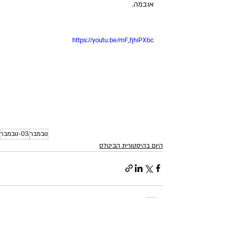
אובמה.
https://youtu.be/mF_fjhiPXbc
נובמבר
03-נובמבר
היום בהיסטורית הביטלס
פוסטים אחרונים
הצג הכול