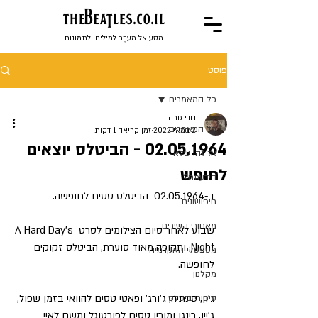
the
BeaTles.co.il
מסע אל מעבֶר למילים ולתמונות
פוסט
כל המאמרים
דודי גורה
כל המאמרים
2 במאי 2022
זמן קריאה 1 דקות
02.05.1964 - הביטלס יוצאים
אז זהו שלא
לחופש
הידעתם?
ב-02.05.1964  הביטלס טסים לחופשה.
חיפושונים
מאחורי השירים
שבוע לאחר סיום הצילומים לסרט A Hard Day's 
Night, ותקופה מאוד סוערת, הביטלס זקוקים 
מספסלי האקדמיה
לחופשה.
מקלנון
ג'ון, סינתיה, ג'ורג' ופאטי טסים להוואי בזמן שפול, 
סיפורי ביטלס
ג'יין, רינגו ומורין טסים לפורטוגל ומשם לאיי 