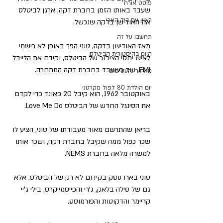
פוסט אורח
שעבד באותו הזמן בחברת דקה, ארגן לביטלס 
ראיון עם ביל הארי
את האודישן בדקה שנכשל.
תחשבו על זה
מאז האודישן בדקה, טוני הפך באופן לא רישמי 
היום בהיסטורית הביטלס
לאיש יחסי הציבור של הביטלס, וקידם את הלייבל 
EMI, עוד כשעבד בחברת דקה המתחרה.
מאחורי העטיפות
יום הולדת 80 לפול מקרטני
באוקטובר 1962, הוא קיבל 20 פאונד כדי לקדם 
את הסינגל החדש של הביטלס Love Me Do.
בריאן שהתרשם מאוד מעבודתו של טוני, הציע לו 
שכר כפול ממה שקיבל בחברת דקה, ושכר אותו 
למשרה מלאה בחברת NEMS.
טוני בארו עסק בקידום לא רק של הביטלס, אלא 
גם של סילה בלאק, ג'רי והפייסמייקרס, בילי ג'יי 
קריימר והדקוטות והפורמוסט.