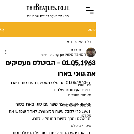
the
BeaTles.co.il
מסע אל מעבֶר למילים ולתמונות
פוסט
כל המאמרים
דודי גורה
כל המאמרים
1 במאי 2022
זמן קריאה 1 דקות
01.05.1963 - הביטלס מעסיקים
אז זהו שלא
את טוני בארו
הידעתם?
ב-01.05.1963 הביטלס מעסיקים את טוני בארו 
חיפושונים
כנציג העיתונות שלהם.
מאחורי השירים
בריאן אפשטיין יצר קשר עם טוני בארו בסוף 
מספסלי האקדמיה
1961 כדי לקבל עיצה מקצועית, לאחר שפגש את 
מקלנון
הביטלס והפך להיות המנהל שלהם.
סיפורי ביטלס
בריאן ביקש מטוני לכתוב טור על הביטלס וטוני, 