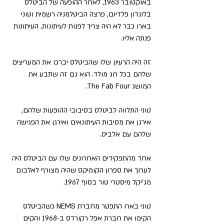
באוקטובר 1963, לאחר ההופעה של הביטלס 
בלונדון פלדיום, פרצה הביטלמניה רשמית וטוני 
בארו כבר לא היה צריך לפנות לעיתונות, העיתונות 
פנתה אליו.
זה היה הרעיון שלו שהביטלס יברכו את המעריצים 
שלהם בכל חג מולד. הוא גם זה שתבע את 
המושג The Fab Four.
טוני התלווה לביטלס בסיבובי ההופעות שלהם, 
אירגן את מסיבות העיתונאים ואירגן את הפגישה 
שלהם עם אלביס.
אחד מהתפקידים האחרונים שלו עם הביטלס היה 
לערוך את ספרון הקומיקס שהיה מצורף לאלבום 
מג'יקל מיסטרי טור בסוף 1967.
טוני בארו התפטר מחברת NEMS כשהביטלס 
הקימו את חברת אפל רקורדס ב-1968 והקים 