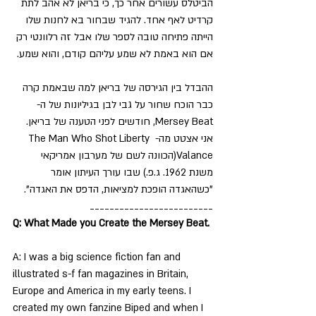
הביטלס עשורים אחר כך, כי בריאן לא אהב לתת 
קרדיט לאף אחד. להגיד שבחור בא לחנות שלו 
הייתה פתיחה טובה לספר שלו אבל זה רלוונטי רק 
אם הוא באמת לא שמע עליהם קודם, והוא שמע.
ההבדל בין הגירסה של בריאן למה שבאמת קרה 
כבר הוכח שחור על גבי לבן בגיליונות של ה-
Mersey Beat, חודשים לפני הטענה של בריאן.
אני אצטט מה- The Man Who Shot Liberty 
Valance(הכוונה לשם של מערבון אמריקאי 
משנת 1962. ג.פ.) שבו עורך העיתון אומר 
"כשהאגדה הופכת למציאות, הדפס את האגדה".
_________________________
Q: What Made you Create the Mersey Beat.
A: I was a big science fiction fan and 
illustrated s-f fan magazines in Britain, 
Europe and America in my early teens. I 
created my own fanzine Biped and when I 