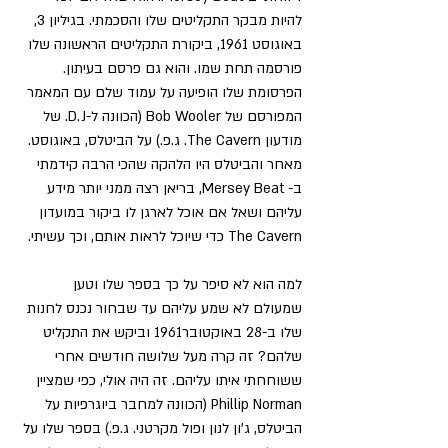
להיות מבקר התקליטים שלו והסכמתי. בגיליון 3, 
באוגוסט 1961, ביקורת התקליטים הראשונה שלו 
פורסמה תחת שמו. והוא גם פרסם בעיתון. 
הפרסומת שלו הופיעה על עמוד שלם עם המאמר 
המפורסם של Bob Wooler (הכוונה ל-D.J. של 
מודעון The Cavern. ג.פ.) על הביטלס, באוגוסט. 
מאחר והביטלס היו הלהקה שהכי הרבה קידמתי 
ב- Mersey Beat, בריאן רצה ממני יותר מידע 
עליהם ושאל אם אוכל לארגן לו ביקור במועדון 
The Cavern כדי שיוכל לראות אותם, וכך עשיתי.
למה הוא לא סיפר על כך בספר שלו וטען 
שמעולם לא שמע עליהם עד שבחור נכנס לחנות 
שלו ב-28 באוקטובר1961 וביקש את התקליט 
שלהם? זה קרה מעל שלושה חודשים אחרי 
ששוחחתי איתו עליהם. זה היה אולי, כפי שמציין 
Phillip Norman (הכוונה למחבר ביוגרפיות על 
הביטלס, ג'ון לנון ופול מקרטני. ג.פ.) בספר שלו על 