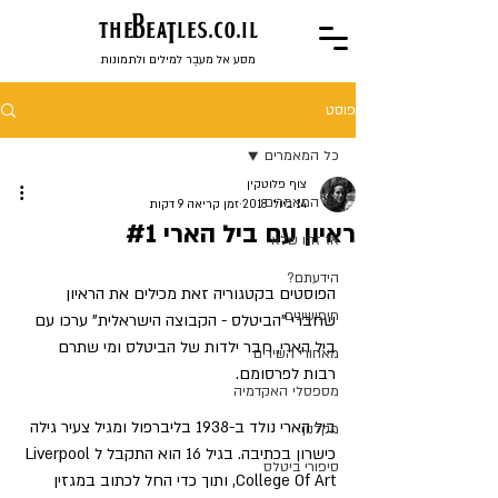
the
BeaTles.co.il
מסע אל מעבֶר למילים ולתמונות
פוסט
כל המאמרים
צוף פלוטקין
כל המאמרים
14 ביולי 2018
זמן קריאה 9 דקות
ראיון עם ביל הארי #1
אז זהו שלא
הידעתם?
הפוסטים בקטגוריה זאת מכילים את הראיון 
חיפושונים
שחברי "הביטלס - הקבוצה הישראלית" ערכו עם 
ביל הארי, חבר ילדות של הביטלס ומי שתרם 
מאחורי השירים
רבות לפרסומם. 
מספסלי האקדמיה
ביל הארי נולד ב-1938 בליברפול ומגיל צעיר גילה 
מקלנון
כישרון בכתיבה. בגיל 16 הוא התקבל לLiverpool 
סיפורי ביטלס
College Of Art, ותוך כדי החל לכתוב במגזין 