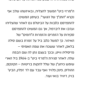
ה"מרזי ביט" המשיך להצליח, ובאיזשהו שלב אף 
נקרא "התנ"ך של הנוער". בעיתון המשיכו 
להתפרסם כתבות על הביטלס גם לאחר שהצליחו 
ועזבו את ליברפול, אך גם המשיכו להתפרסם 
סקירות על הזמרים והזמרות ה"חמים" של 
האיזור. כך למשל כתב ביל על זמרת בשם סילה 
בלאק, לאחר ששכח את שמה האמיתי – 
פריסיליה ווייט, ובכך בעצם נתן לה שם הבמה 
שלה. לאחר סגירת ה"מרזי ביט" ב-1964 ביל הארי 
שימש כיחצ"ן של שלל להקות בריטיות – הקינקס, 
ההוליס, פינק פלויד ואף עבד עם לד זפלין, הביץ' 
בויז, דיוויד בואי ועוד. 