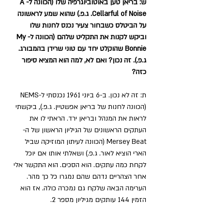
ש: בריאן טען באוטוביוגרפיה שלו (הכוונה ל-A 
Cellarful of Noise. ג.פ.) שהוא שמע לראשונה 
על הביטלס כשבחור צעיר נכנס לחנות שלו 
וביקש לקנות את התקליט שלהם (הכוונה ל-My 
Bonnie שהוקלט יחד עם טוני שרידן בהמבורג. 
ג.פ.). זה נכון? ואם לא, למה הוא המציא סיפור 
כזה?
ת: זה לא נכון. ב-6 ביוני 1961 נכנסתי ל-NEMS 
(הכוונה לחנות של בריאן אפשטיין. ג.פ.), ביקשתי 
לראות את המנהל ובריאן ירד. הראתי לו את 
העתקים הראשונים של הגיליון הראשון של ה-
Mersey Beat (הכוונה לעיתון המוזיקה שביל 
הארי הוציא לאור. ג.פ.) ושאלתי אותו אם יוכל 
לקחת כמה עתקים. הוא הסכים. הוא התקשר אלי 
אחר הצהריים נדהם שהם נמגרו כל כך מהר. 
הערימה הבאה שלקח גם נמכרה כולה. אז הוא 
הזמין 144 עותקים מגיליון מספר 2.