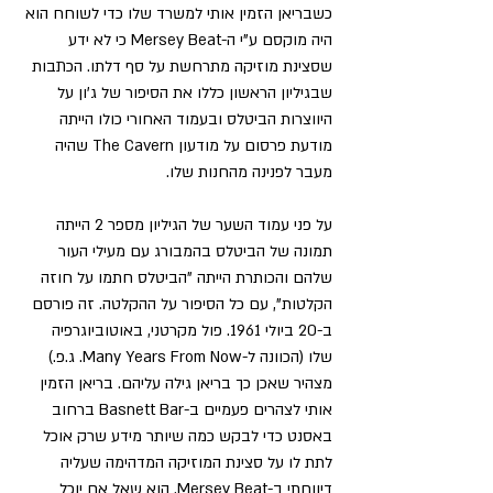
כשבריאן הזמין אותי למשרד שלו כדי לשוחח הוא 
היה מוקסם ע"י ה-Mersey Beat כי לא ידע 
שסצינת מוזיקה מתרחשת על סף דלתו. הכתבות 
שבגיליון הראשון כללו את הסיפור של ג'ון על 
היווצרות הביטלס ובעמוד האחורי כולו הייתה 
מודעת פרסום על מודעון The Cavern שהיה 
מעבר לפנינה מהחנות שלו.
על פני עמוד השער של הגיליון מספר 2 הייתה 
תמונה של הביטלס בהמבורג עם מעילי העור 
שלהם והכותרת הייתה "הביטלס חתמו על חוזה 
הקלטות", עם כל הסיפור על ההקלטה. זה פורסם 
ב-20 ביולי 1961. פול מקרטני, באוטוביוגרפיה 
שלו (הכוונה ל-Many Years From Now. ג.פ.) 
מצהיר שאכן כך בריאן גילה עליהם. בריאן הזמין 
אותי לצהרים פעמיים ב-Basnett Bar ברחוב 
באסנט כדי לבקש כמה שיותר מידע שרק אוכל 
לתת לו על סצינת המוזיקה המדהימה שעליה 
דיווחתי ב-Mersey Beat. הוא שאל אם יוכל 