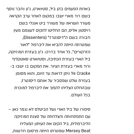
באחת הפעמים בהן ביל, סטיוארט, ג'ון וחבר נוסף 
בשם רוד מארי ישבו במקום לאחר ערב הקראה 
מעורר השראה של משורר ביט אנגלי בשם 
רויסטון אליס, הם החליטו להקים לעצמם מעין 
חבורה בשם ה"דיסנטרז" (Dissenters), 
שמטרתה הייתה להביא את ליברפול "לאור 
הזרקורים", כל אחד בדרכו. ג'ון בעזרת המוזיקה, 
ביל הארי בעזרת הכתיבה, וסטיוארט סאטקליף 
ורוד מארי בעזרת הציור. את המקום בו ישבו ב-
Ye Cracke ניתן לראות עד היום, והוא מסומן 
בעזרת שלט שמסביר על אותם דיסנטרז, 
שבהחלט הצליחו להפוך את ליברפול למוכרת 
בכל העולם.
סיפורו של ביל הארי ושל הביטלס לא נגמר כאן – 
עם התפתחותה והצלחתה של סצנת המוזיקה 
הליברפולית, ביל הקים את העיתון המצליח 
Mersey Beat שמטרתו הייתה פרסום חדשות, 