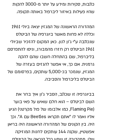
כתבות, סקירות ומידע על יותר מ-3000 להקות 
שהיו פעילות באיזור ליברפול באותה תקופה.
המהדורה הראשונה של המגזין יצאה ביולי 1961 
וכללה לא פחות מאשר ביוגרפיה של הביטלס 
שנכתבה ע"י ג'ון לנון. כאן המקום להזכיר שביולי 
1961 הביטלס רק חזרו מהמבורג, וניסו להתפרסם 
בליברפול, שם בהתחלה חשבו שהם להקה 
גרמנית. אם כך, אי אפשר להגזים בעזרה של 
המגזין, שנמכר בכ-5,000 עותקים, בפרסומם של 
הביטלס בליברפול והסביבה.
בביוגרפיה זו שכתב, הסביר ג'ון איך בחר את 
השם לביטלס – הוא חלם שאיש על פאי בוער 
(Flaming Pie, כמו אלבומו של פול מקרטני) הגיע 
אליו ואמר לו "אתם תקראו Beetles עם A". וכך 
היה. בין הקונים של המהדורה הראשונה היה בריאן 
אפשטיין, שקנה 144 עותקים לחנות המוזיקה 
שלו. ממהדורה זו שמע ככל הנראה על הביטלס.