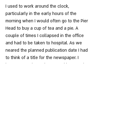
I used to work around the clock, 
particularly in the early hours of the 
morning when I would often go to the Pier 
Head to buy a cup of tea and a pie. A 
couple of times I collapsed in the office 
and had to be taken to hospital. As we 
neared the planned publication date I had 
to think of a title for the newspaper. I 
began to work out the area I’d be covering 
and visualized the entire Merseyside 
conurbation. Into the image came the vision 
of the policeman on his beat. This would 
be my beat, hence I came up with the name 
Mersey Beat. I must admit that working the 
number of hours I did, sometimes I’d get 
memory blocks. When I was writing about 
my friend Cilla, who sang occasionally with 
the Hurricanes, the Dominoes and the Big 