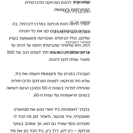
פוסט אורח
שהיה שייך לחנות המוזיקה הליברפולית 
המפורסמת Hessy's.
ראיון עם ביל הארי
תחשבו על זה
'הסיז' הייתה חנות מוזיקה במרכז ליברפול, בה 
צעירים ליברפולים רבים קנו את כלי הנגינה 
היום בהיסטורית הביטלס
שלהם, כולל הביטלס. אנקדוטה משעשעת בעניין 
מאחורי העטיפות
הזה, היא שלאחר שהביטלס חתמו על חוזה על 
בריאן אפשטיין, הוא מיד הלך לשלם חוב של 200 
יום הולדת 80 לפול מקרטני
פאונד שהיה להם לחנות.
העבודה במגזין של Hessy's חשפה את ביל, 
שלא היה מוזיקאי, לסצנת המוזיקה הליברפולית 
שהחלה לפרוח בשנות ה-50 וכמובן הגיעה לשיאה 
בשנים הראשונות של שנות ה-60.
בקולג' לאומנויות ביל הארי פגש את סטיוארט 
סאטקליף, צייר מוכשר, ולאחר זמן מה הכיר לו 
סטודנט נוסף שצייר גם הוא, אך שאהב בעיקר 
מוזיקה – ג'ון לנון. דרך ג'ון, ביל הכיר גם את פול 