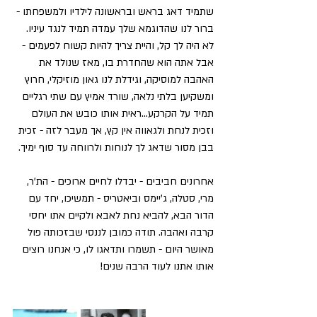
שתמיד דאג בראש ובראשונה לילדיו ולמשפחתו - 
ברור לנו שהדוגמא שלך עמדה תמיד לנגד עיניו. 
לא היה לך קל, והיית צריך להיות קשוח לפעמים - 
אבל אתה הוא שהחדרת בו, מאז שנולד את 
האהבה למוסיקה, וגידלת לנו גאון מוזיקלי, חרוץ 
ומשקיען בלתי נלאה, שורד אמיץ עם שתי רגליים 
תמיד על הקרקע...ראית אותו כובש את העולם 
וזכית לנחת ולגאווה אין קץ, אך מעבר לזה - זכית 
בבן מסור שדאג לך לנוחות ולרווחה עד סוף ימיך. 
אחרונים חביבים - יבדלו לחיים ארוכים - הת'ר, 
מרי, סטלה, ג'יימס וביאטריס - תמשיכו, יחד עם 
הדור הבא, להביא נחת לאבא ולקיים אתו יחסי 
קרבה ואהבה. תודה כמובן לננסי שבזכותה פול 
מאושר היום - תשמרו ותדאגו לו, כי אנחנו רוצים 
אותו אתנו לעוד הרבה שנים!