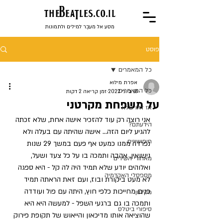
the
BeaTles.co.il
מסע אל מעבֶר למילים ולתמונות
פוסט
כל המאמרים
אפרת מילוא
כל המאמרים
18 ביוני 2022
זמן קריאה 2 דקות
על משפחת מקרטני
אז זהו שלא
אני רוצה רק עוד להזכיר אישה אחת, שלא זכתה 
הידעתם?
להגיע ליום הזה... אישה שהיתה עם בעלה ולא 
חיפושונים
נפרדה ממנו כמעט אף פעם במשך 29 שנות 
נישואין, אהבה ותמכה בו על כל צעד ושעל, 
מאחורי השירים
ואלוהים יודע שלא תמיד היה לה קל - היא ספגה 
מספסלי האקדמיה
לא מעט ביקורת ובוז, ועם זאת הראתה תמיד 
פנים מחייכות כלפי חוץ, היתה עם פול ועודדה 
מקלנון
ותמכה בו גם ברגעי השפל - למעשה היא היא 
סיפורי ביטלס
שהוציאה אותו מדיכאון והייאוש של תקופת פירוק 