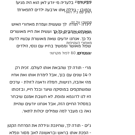
פוסט אורח
הביטלס - בלעדיה מי יודע לאן הוא היה מגיע! 
וכמובן - גידלה אתו ארבעה ילדים לתפארת!
ראיון עם ביל הארי
תחשבו על זה
לינדה - תודה  לך שעשית ועמדת מאחורי האיש 
שאנחנו אוהבים כל כך ועשית את חייו מאושרים 
היום בהיסטורית הביטלס
כל כך. אנחנו יודעים שאת מאושרת עכשיו לדעת 
מאחורי העטיפות
שפול מאושר וממשיך בחייו עם ננסי, הילדים 
והנכדים.
יום הולדת 80 לפול מקרטני
מרי - תודה לך שהבאת אותו לעולם. זכית רק 
ל-14 שנים עם בנך, אבל לימדת אותו ואת אחיו 
מהי אהבה, רגישות, חמלה ודאגה לזולת - ערכים 
שמשתקפים במוסיקה שיצר ובכל חייו, ובזכותו 
היו לנו לדוגמא ומופת. לא חשבת אמנם שיבחר 
במסלול החיים הזה, אבל אנחנו יודעים שהיית 
גאה בו מעבר למה שמילים יכולות לתאר.
ג'ים - תודה לך, שחינכת וגידלת את הפרחח הקטן 
- הפכת אותו בראש ובראשונה לאב מסור ונפלא 