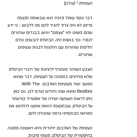
העטיפה." (צודק)
דבר נוסף שפול מזכיר הוא שבאותה תקופה 
פרימן לא היה צריך להגיד להם מה ללבוש - כי ידע 
שהם פשוט יהיו "עצמם" ויגיעו בבגדים שחורים 
לגמרי. וכך באמת היה. הביטלס לובשים כולם 
חליפות שחורות עם חולצות לבנות וצעיפים 
שחורים. 
הצבע השחור מצטרף לרצינות של חברי הביטלס 
שלא מחייכים בתמונה על העטיפה, דבר שהוא 
המשך ישיר מעטיפת האלבום With The 
Beatles שיצא שנה וחודש קודם לכן. גם כאן 
ניתן לראות השפעה ישירה של אסטריד קירשהר 
על הביטלס, שבתקופה הזאת אימצו לחלוטין את 
המראה הבוהמייני-גרמני שהכירה להם.
העטיפה של האלבום ייחודית והיא ראשונה מסוגה 
בהיסטוריה של הביטלס, משתי סיבות: