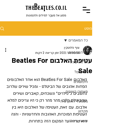
the
BeaTles.co.il
מסע אל מעבֶר למילים ולתמונות
פוסט
כל המאמרים
צוף פלוטקין
כל המאמרים
26 בספט׳ 2021
זמן קריאה 2 דקות
עטיפת האלבום Beatles For
אז זהו שלא
Sale
הידעתם?
האלבום Beatles For Sale הוא אחד האלבומים 
חיפושונים
הפחות אהובים של הביטלס - ומכיל שירים שלרוב 
מאחורי השירים
נחשבים כ"פילרים" ונשכחים, קאברים ושירים 
שהביטלס כתבו מהר מהר רק כי היו צריכים למלא 
מספסלי האקדמיה
אלבום. עם זאת, העטיפה של האלבום היא בין 
מקלנון
העטיפות המוכרות, האהובות והחדשניות - והנה 
היא שרדה עד המקום הזה בתחרות.
סיפורי ביטלס