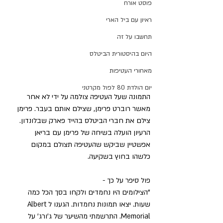
פוסט אורח
ראיון עם ביל הארי
תחשבו על זה
היום בהיסטורית הביטלס
מאחורי העטיפות
יום הולדת 80 לפול מקרטני
התמונה שעל העטיפה צולמה על ידי לא אחר 
מאשר רוברט פרימן, שצילם אותם בעבר. פרימן 
צילם את חברי הביטלס בהייד פארק שבלונדון. 
הרעיון הועלה בשיחה של פרימן עם בריאן 
אפשטיין שביקש שהעטיפה תצולם במקום 
כלשהו בחוץ בשקיעה. 
פול סיפר על כך - 
"הצילומים היו נחמדים ולקחו בסך הכל כמה 
שעות. יצאו תמונות נחמדות. הגענו לAlbert 
Memorial. התרשמתי מהשיער של ג'ורג' על 