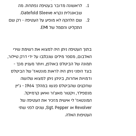
לראשונה מדובר בעטיפה נפתחת. מה 
שבאנגלית נקרא Gatefold Sleeve.
שם הלהקה לא מופיע על העטיפה - רק שם 
התקליט והסמל של EMI.
בתוך העטיפה ניתן היה למצוא את רשימת שירי 
האלבום, מספר מילים שנכתבו על ידי דרק טיילור, 
תמונה של הביטלס באולפן, ויותר מעניין מכך - 
בצד הימני ניתן היה לראות מונטאז' של הביטלס 
ודמויות אחרות, ביניהן ניתן למצוא שלושה 
שחקנים שהביטלס פגשו במהלך 1964 - ג'יין 
מנספילד, ויקטור מאצ'ור ואיאן קרמייקל. 
המונטאז' לי אישית מזכיר את העטיפה של 
Revolver או Sgt. Pepper, שנים לפני שתי 
העטיפות האלה.