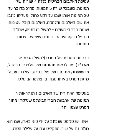
עטיפת האלבום הבריטית כללה 4 שורות של 
תמונות, כשבכל שורה 5 תמונות. סה"כ מדובר על 
20 תמונות אותן שמו על רקע כחול ומעליהן כתבו 
את שם האלבום והלהקה. האלבום קיבל עטיפות 
שונות ברחבי העולם - למשל בגרמניה, ארה"ב 
וברזיל הרקע היה אדום והיה שימוש בפחות 
תמונות. 
בכרזות נוספות של הסרט (למשל מגרמניה 
וארה"ב) ניתן לראות תמוננות של ווילפריד ברמבל, 
מי ששיחק את סבו של פול בסרט, וצולם בשביל 
כרזת הסרט באותו סגנון בו צולמו הביטלס.
בעטיפה האחורית של האלבום ניתן לראות 4 
תמונות של ארבעת חברי הביטלס שנלקחו מתוך 
הסרט עצמו. יחד
 איתן יש טקסט שנכתב על ידי טוני בארו, שם הוא 
כותב גם על שירי התקליט וגם על עלילת הסרט.