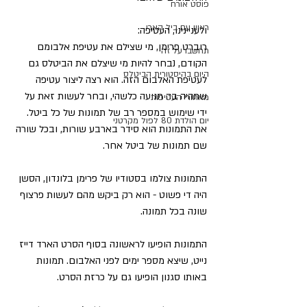
פוסט אורח
ראיון עם ביל הארי
ולעניינינו, העטיפה:
רוברט פרימן, מי שצילם את עטיפת אלבומם 
תחשבו על זה
הקודם, נבחר להיות מי שיצלם את הביטלס גם 
היום בהיסטורית הביטלס
לעטיפת האלבום הזה. הוא רצה ליצור עטיפה 
שתהיה בה תנועה כלשהי, ובחר לעשות זאת על 
מאחורי העטיפות
ידי שימוש במספר רב של תמונות של כל ביטל. 
יום הולדת 80 לפול מקרטני
את התמונות הוא סידר בארבע שורות, ובכל שורה 
שם תמונות של ביטל אחר. 
התמונות צולמו בסטודיו של פרימן בלונדון, הסשן 
היה די פשוט - הוא רק ביקש מהם לעשות פרצוף 
שונה בכל תמונה.
התמונות הופיעו לראשונה בסוף הסרט הארד דייז 
נייט, שיצא מספר ימים לפני האלבום. תמונות 
באותו סגנון הופיעו גם על כרזת הסרט. 