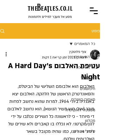
the
BeaTles.co.il
מסע אל מעבֶר למילים ולתמונות
פוסט
כל המאמרים
צוף פלוטקין
כל המאמרים
9 באוק׳ 2021
זמן קריאה 1 דקות
עטיפת האלבום A Hard Day's
אז זהו שלא
Night
הידעתם?
האלבום הוא אלבומם השלישי של הביטלס, 
חיפושונים
והסאונדטרק הראשון של הלהקה. האלבום יצא 
מאחורי השירים
באנגליה ביולי 1964. למרות שהוא נחשב לפחות 
מוכר (אולי חוץ משיר הנושא), הוא נחשב לאלבום 
מספסלי האקדמיה
די מיוחד - כי לראשונה כל השירים נכתבו על ידי 
מקלנון
לנון/מקרטני. לא נכללו בו קאברים ולא שירים של 
ג'ורג' או רינגו, כמו שהיה מקובל בשאר 
סיפורי ביטלס
האלבומים שלהם.